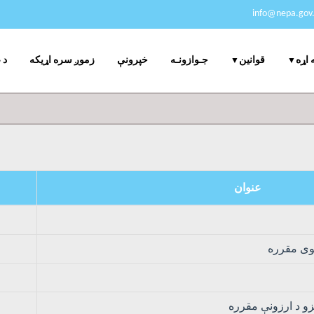
info@nepa.gov.
جـوازونـه
خپرونې
زموږ سره اړیکه
د 
 اړه
قوانین
عنوان
نیوی مقرره
غیزو د ارزونې مقرره