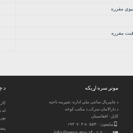
نیوي مقرره
اقبت مقرره
مونږ سره اړیکه
د چ
د چاپیریال ساتنی ملي اداره، شپږمه ناحیه
: کا
د دارالامان سرک٫ د مکتب کوڅه
کابل - افغانستان
پور
ټیلیفون: ۸۰۵۵۳۰-۷۰۴ ۹۳+
پنجشنبې 
info@nepa.gov.af