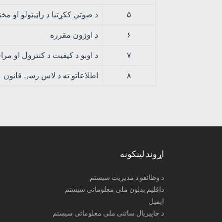
۵
د صوتي ککړتیا د راټیټولو او مخ
۶
د اوزون مقرره
۷
د اوبو د کیفیت د کنترول او مر
۸
اطلاعاتو ته د لاس رسۍ قانون
اړوند لینکونه
د وظائفو د مدیریت سیستم
داقلیم بدلون ملی معلوماتی سیستم
ایمیل
د چاپیریال ساتنی ملی معلوماتی سیستم