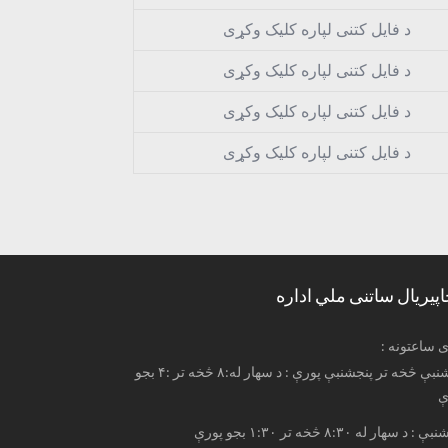
د فایل کتنی لپاره کلیک وکړی
د فایل کتنی لپاره کلیک وکړی
د فایل کتنی لپاره کلیک وکړی
د فایل کتنی لپاره کلیک وکړی
اپیریال ساتنی ملي اداره
ری ساعتونه
له شنبې څخه تر پنجشنبې پورې : د سهار له:۸ څخه تر :۴ بجو
ې
: د سهار له ۸:۳۰ څخه تر ۱:۳۰ بجو پورې