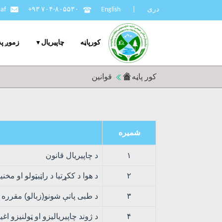
دری
|
English
+۹۳ ۷۰۴-۸۰۵۵۳۰
af
کورپاڼه
چاپيریال
زموږ په
کور پاڼه
قوانین
شمیره
۱
د چاپيریال قانون
۲
د هوا د ککړتیا د راټیټولو او مخ
۳
د طبی پاتې شونو(زبالو) مقرره
۴
د ژوند چاپیریالیزو او ټولنیزو ا