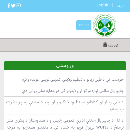
دری
|
English
menu
کور پاڼه
وروستی
خوست کې د طبي زبالو د تنظیم ولایتي کمیټې نوبتي غونډه وکړه
چاپېریال ساتنې لپاره مرکز او ولایتونو کې دوامداره هڅې روانې دي
د طبي زبالو او کثافاتو د تنظیم؛ ځنګلونو او اوبو د ساتنې په پار نظارت
ترسره شو
د ا.ا.ا د چاپېریال ساتنې ادارې عمومي رئیس او د هندوستان د پلاوي مشر
ترمنځ د WUF13 نړیوال فورم په څنډه کې د متقابلو همکاریو په موخه