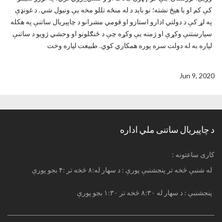
کې کم او یا هیڅ نشته؛ نو باید د له منځه تللو مخه یې ونیول شي. د غونډې
په لړ کې د دولتي ادارو استازو او قومي مشرانو د چاپېریال ساتنې په هکله
سپارښتنې وکړې او ژمنه یې وکړه چې د ځنګلونو او وحشي ژویو د ساتنې
لپاره به له دولت سره پوره همکاري کوي. طبیعت لپاره وخت
Jun 9, 2020
د چاپیریال ساتنی ملي اداره
: کاری ساعتونه
له شنبې څخه تر پنجشنبې پورې : د سهار له:۸ څخه تر :۴ بجو پورې
پنجشنبې : د سهار له ۸:۳۰ څخه تر ۱:۳۰ بجو پورې