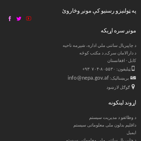
په ټولنیزو رسنیو کې مونږ وڅاروئ
مونږ سره اړیکه
د چاپیریال ساتنی ملي اداره، شپږمه ناحیه
د دارالامان سرک٫ د مکتب کوڅه
کابل - افغانستان
ټیلیفون: ۸۰۵۵۳۰-۷۰۴ ۹۳+
info@nepa.gov.af
بریښنالیک:
ګوګل لارښود
اړوند لینکونه
د وظائفو د مدیریت سیستم
داقلیم بدلون ملی معلوماتی سیستم
ایمیل
د چاپیریال ساتنی ملی معلوماتی سیستم