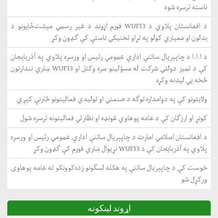
ناسته ترسره شوه
د افغانستان پلاوي د WUF13 فورم اړوند د غیر رسمي مېشت‌ځایونو د
بدلون او معیاري کولو په تړاو تخنیکي ناستې کې ګډون وکړ
د ا.ا.ا د چاپېریال ساتنې ادارې عمومي رئیس او ورسره پلاوي په آذربایجان
کې د تمیز دولتي شرکت له مسؤلینو سره وکتل او WUF13 ښاري نندارتون
څخه یي لیدنه وکړه
ولایتونو کې په دوامداره توګه د صنعتي او تولیدي فعالیتونو څارنې کیږي
کونړ او ارزګان کې د عامه پوهاوي غونډه او نظارتي فعالیتونه ترسره شول
د افغانستان اسلامي امارت د چاپېریال ساتنې ادارې عمومي رئیس او ورسره
پلاوي په آذربایجان کې د WUF13 نړیوال ښاري فورم کې ګډون وکړ
خوست کې د چاپېریال ساتنې په هکله لسګونو زده‌کوونکو ته عامه پوهاوی
ورکړل شو
اړوند لینکونه