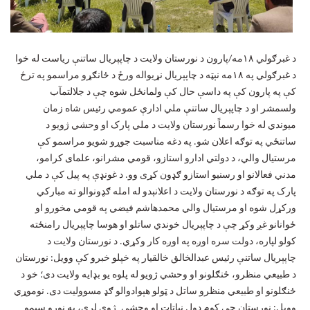
د غبرګولي ۱۸مه/پارون د نورستان ولایت د چاپېریال ساتنې ریاست له خوا
د غبرګولي په ۱۸مه نېټه د چاپېریال نړیواله ورځ د ځانګړو مراسمو په ترڅ
کې په پارون کې په داسې حال کې ولمانځل شوه چې د جلالتمآب
ولسمشر او د چاپېریال ساتنې ملي ادارې عمومي رئیس شاه زمان
میوندي له خوا رسماً نورستان ولایت د ملي پارک او وحشي ژویو د
ساتنځي په توګه اعلان شو. په دغه مناسبت جوړو شویو مراسمو کې
مرستیال والي، د دولتي ادارو استازو، قومي مشرانو، علمای کرامو،
مدني فعالانو او رسنیو استازو ګډون کړی وو. د غونډې په پیل کې د ملي
پارک په توګه د نورستان ولایت د اعلانېدو له امله ګډونوالو ته مبارکي
ورکړل شوه او مرستیال والي محمدهاشم فیضي په قومي مخورو او
ځوانانو غږ وکړ چې د چاپېریال خوندي ساتلو او هوسا چاپېریال رامنځته
کولو لپاره، دولت سره اوږه په اوږه کار وکړي. د نورستان ولایت د
چاپېریال ساتنې رئیس عبدالخالق خالقیار په خپلو خبرو کې وویل: نورستان
د طبیعي منظرو، ځنګلونو او وحشي ژویو له پلوه یو بډایه ولایت دی؛ خو د
ځنګلونو او طبیعي منظرو ساتل د ټولو هېوادوالو ګډ مسوولیت دی. نوموړي
وویل: نورستان چې کوم ډول نباتات او وحشي_ژوي لري، په نورو سیمو