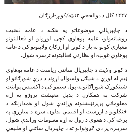
۱۴۴۷
کال د ذوالحجې ۲نېټه/کونړ-ارزګان
د چاپېریالي موضوعاتو په هکله د عامه ذهنیت
روښانه‌ولو، عامه پوهاوي کچې لوړولو او فعالیتونو
معیاري کولو په پار د کونړ او ارزګان ولایتونو کې د عامه
پوهاوي غونډه او نظارتي فعالیتونه ترسره شول
.
د کونړ ولایت د چاپېریال ساتنې ریاست د عامه پوهاوي
ټیم له لوري د شیګل ولسوالۍ اړوند د درې شورګانو او
شینکوړک شوراګانو په پول سیمو کې د اکسیس پواینټ
شرکت په همکارۍ د بدیل معیشت پروژو په اړه
معلوماتي پریزنټېشنونه وړاندې شول او همدارنګه د
ځنګلونو د ارزښت او اقلیمي بدلون سره د مبارزې په
برخه کې د هغوی د رول په اړه معلومات وړاندې شول.
سربېره پر دې ګډونوالو ته د چاپېریال ساتنې او طبیعي