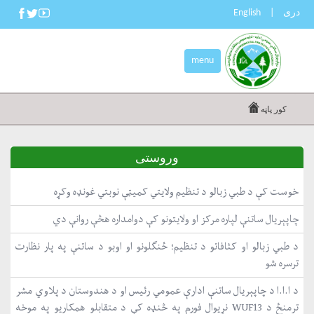
دری
|
English
menu
کور پاڼه
وروستی
خوست کې د طبي زبالو د تنظیم ولایتي کمیټې نوبتي غونډه وکړه
چاپېریال ساتنې لپاره مرکز او ولایتونو کې دوامداره هڅې روانې دي
د طبي زبالو او کثافاتو د تنظیم؛ ځنګلونو او اوبو د ساتنې په پار نظارت
ترسره شو
د ا.ا.ا د چاپېریال ساتنې ادارې عمومي رئیس او د هندوستان د پلاوي مشر
ترمنځ د WUF13 نړیوال فورم په څنډه کې د متقابلو همکاریو په موخه