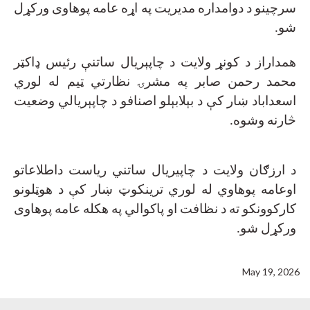
سرچینو د دوامداره مدیریت په اړه عامه پوهاوی ورکړل
شو
.
همداراز د کونړ ولایت د چاپېریال ساتنې رئیس ډاکټر
محمد رحمن صابر په مشرۍ نظارتي ټیم له لوري
اسعداباد ښار کې د بېلابېلو اصنافو د چاپېریالي وضعیت
څارنه وشوه
.
د ارزګان ولایت د چاپيريال ساتني رياست داطلاعاتو
اوعامه پوهاوي له لوري ترينکوټ ښار کې د هوټلونو
کارکوونکو ته د نظافت او پاکوالي په هکله عامه پوهاوی
ورکړل شو
.
May 19, 2026