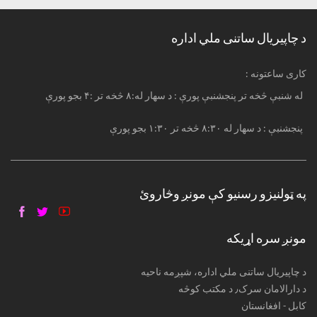
د چاپیریال ساتنی ملي اداره
: کاری ساعتونه
له شنبې څخه تر پنجشنبې پورې : د سهار له:۸ څخه تر :۴ بجو پورې
پنجشنبې : د سهار له ۸:۳۰ څخه تر ۱:۳۰ بجو پورې
په ټولنیزو رسنیو کې مونږ وڅاروئ
مونږ سره اړیکه
د چاپیریال ساتنی ملي اداره، شپږمه ناحیه
د دارالامان سرک٫ د مکتب کوڅه
کابل - افغانستان