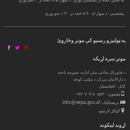
له شنبې څخه تر پنجشنبې پورې : د سهار له:۸ څخه تر :۴ بجو پورې
پنجشنبې : د سهار له ۸:۳۰ څخه تر ۱:۳۰ بجو پورې
په ټولنیزو رسنیو کې مونږ وڅاروئ
مونږ سره اړیکه
د چاپیریال ساتنی ملي اداره، شپږمه ناحیه
د دارالامان سرک٫ د مکتب کوڅه
کابل - افغانستان
ټیلیفون: ۸۰۵۵۳۰-۷۰۴ ۹۳+
info@nepa.gov.af
بریښنالیک:
ګوګل لارښود
اړوند لینکونه