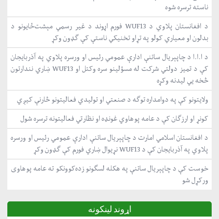
ناسته ترسره شوه
د افغانستان پلاوي د WUF13 فورم اړوند د غیر رسمي مېشت‌ځایونو د
بدلون او معیاري کولو په تړاو تخنیکي ناستې کې ګډون وکړ
د ا.ا.ا د چاپېریال ساتنې ادارې عمومي رئیس او ورسره پلاوي په آذربایجان
کې د تمیز دولتي شرکت له مسؤلینو سره وکتل او WUF13 ښاري نندارتون
څخه یي لیدنه وکړه
ولایتونو کې په دوامداره توګه د صنعتي او تولیدي فعالیتونو څارنې کیږي
کونړ او ارزګان کې د عامه پوهاوي غونډه او نظارتي فعالیتونه ترسره شول
د افغانستان اسلامي امارت د چاپېریال ساتنې ادارې عمومي رئیس او ورسره
پلاوي په آذربایجان کې د WUF13 نړیوال ښاري فورم کې ګډون وکړ
خوست کې د چاپېریال ساتنې په هکله لسګونو زده‌کوونکو ته عامه پوهاوی
ورکړل شو
اړوند لینکونه