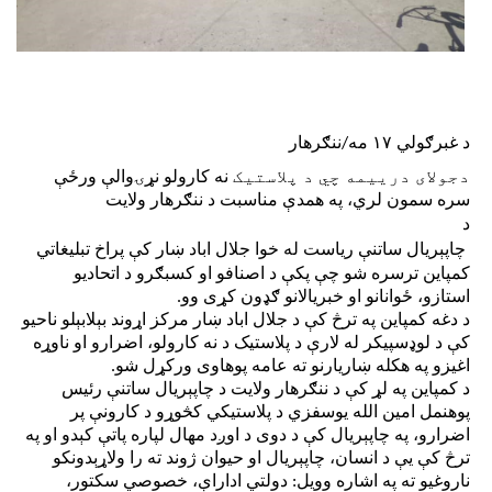
د غبرګولي
۱۷
مه/ننګرهار
دجولای درییمه چي د پلاستیک
نه کارولو نړۍوالې ورځې
سره سمون لري، په همدې مناسبت د ننګرهار ولایت
د
چاپېریال ساتنې ریاست له خوا جلال اباد ښار کې پراخ تبلیغاتي
کمپاین ترسره شو چې پکې د اصنافو او کسبګرو د اتحاديو
استازو، ځوانانو او خبریالانو ګډون کړی وو
.
د دغه کمپاین په ترڅ کې د جلال اباد ښار مرکز اړوند بېلابېلو ناحیو
کې د لوډسپیکر له لارې د پلاستیک د نه کارولو، اضرارو او ناوړه
اغیزو په هکله ښاریارنو ته عامه پوهاوی ورکړل شو
.
د کمپاین په لړ کې د ننګرهار ولایت د چاپېریال ساتنې رئیس
پوهنمل امین الله یوسفزي د پلاستیکي کڅوړو د کارونې پر
اضرارو، په چاپېريال کې د دوی د اوږد مهال لپاره پاتې کېدو او په
ترڅ کې یې د انسان، چاپېريال او حیوان ژوند ته را ولاړېدونکو
ناروغیو ته په اشاره وویل: دولتي اداراې، خصوصي سکتور،