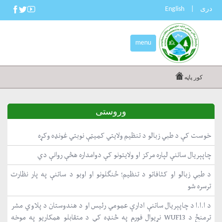
دری
|
English
menu
کور پاڼه
وروستی
خوست کې د طبي زبالو د تنظیم ولایتي کمیټې نوبتي غونډه وکړه
چاپېریال ساتنې لپاره مرکز او ولایتونو کې دوامداره هڅې روانې دي
د طبي زبالو او کثافاتو د تنظیم؛ ځنګلونو او اوبو د ساتنې په پار نظارت
ترسره شو
د ا.ا.ا د چاپېریال ساتنې ادارې عمومي رئیس او د هندوستان د پلاوي مشر
ترمنځ د WUF13 نړیوال فورم په څنډه کې د متقابلو همکاریو په موخه