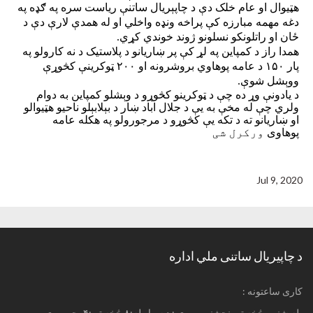
هټیوال او عام خلک دې د چاپېريال ساتنې رياست سره په ګډه په
دغه مهمه مبارزه کې پراخه ونډه واخلي او له همدې لارې دې د
ځان او راتلونکو نسلونو ژوند خوندي کړي
.
همدا راز د کمپاین په لړ کې پر ښاریانو د پلاستیک د نه کارولو په
پار
۱۵۰
د عامه پوهاوي بروشرونه او
۲۰۰
ټوکرینې کڅوړې
ووېشل شوې
.
د یادونې وړ ده چې د ټوکرینو کڅوړو د وېشلو کمپاین به دوام
ولري چې له مخې به یې د جلال اباد ښار د بېلابېلو ناحيو هټیوالو
او ښاريانو ته د تکه یې کڅوړو د مرجورولو په هکله
عامه
پوهاوی
ورکرل شی
Jul 9, 2020
د چاپیریال ساتنی ملي اداره
: کاری ساعتونه