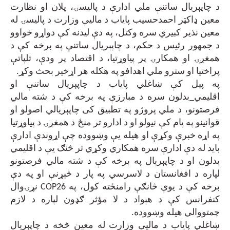
د چاپېریال ساتنې ملي ادارې د پالیسۍ، پلان او نظارت
معین ډاکټر احمدحسیب پایاب د مالیې وزارت د پالیسۍ له
معین نذیر کبیري سره وکتل، په دې لیدنه کې دواړو خواوو
د جمهور رئیس د حکم، د چاپېریال ساتنې په برخه کې د
همغږۍ او همکارۍ پر پیاوړتیا، د اقتصاد پر ودې، تلپاتې
پراختیا او سترو ملي اهدافو په هکله هر اړخیر بحث وکړ
.
په پیل کې ښاغلي پایاب د چاپېریال ساتنې او
اقلیمي_بدلون سره د مبارزې په برخه کې د شته مالي
فرصتونو، د ملي پروژو په تطبیق کی چاپېریالي اصولو او
قوانینو په پام کې نیولو او د ادارو تر منځ د همغږۍ د پیاوړتیا
په اړه خبرې وکړې او هیله یې وښووده چې اړوندې ادارې
باید له دې ادارې سره همکاري وکړي تر څنګ یې د اقلیمي
بدلون او د چاپېریال په برخه کې د شته مالي فرصتونو
لپاره د افغانستان د لاسرسي په پار د څېړنې او په دې
برخه کې د یوې څانګې رامنځته کول، په
COP26
نړۍوال
کنفرانس کې د هېواد د لا مؤثر ګډون لپاره د لازم
چمتووالي هیله وښووده
.
ښاغلي پاياب د مالیې وزارت له معين څخه د چاپېریال