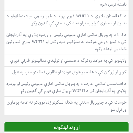
ناسته ترسره شوه
د افغانستان پلاوي د WUF13 فورم اړوند د غیر رسمي مېشت‌ځایونو د
بدلون او معیاري کولو په تړاو تخنیکي ناستې کې ګډون وکړ
د ا.ا.ا د چاپېریال ساتنې ادارې عمومي رئیس او ورسره پلاوي په آذربایجان
کې د تمیز دولتي شرکت له مسؤلینو سره وکتل او WUF13 ښاري نندارتون
څخه یي لیدنه وکړه
ولایتونو کې په دوامداره توګه د صنعتي او تولیدي فعالیتونو څارنې کیږي
کونړ او ارزګان کې د عامه پوهاوي غونډه او نظارتي فعالیتونه ترسره شول
د افغانستان اسلامي امارت د چاپېریال ساتنې ادارې عمومي رئیس او ورسره
پلاوي په آذربایجان کې د WUF13 نړیوال ښاري فورم کې ګډون وکړ
خوست کې د چاپېریال ساتنې په هکله لسګونو زده‌کوونکو ته عامه پوهاوی
ورکړل شو
اړوند لینکونه