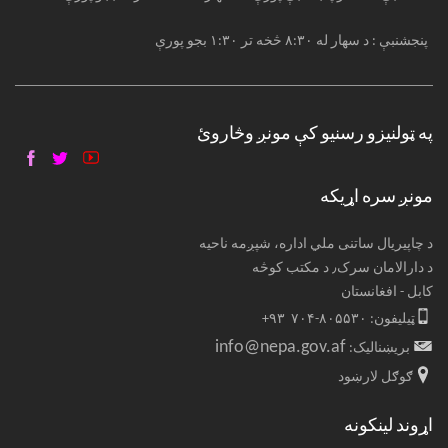
پنجشنبې : د سهار له ۸:۳۰ څخه تر ۱:۳۰ بجو پورې
په ټولنیزو رسنیو کې مونږ وڅاروئ
مونږ سره اړیکه
د چاپیریال ساتنی ملي اداره، شپږمه ناحیه
د دارالامان سرک٫ د مکتب کوڅه
کابل - افغانستان
ټیلیفون: ۸۰۵۵۳۰-۷۰۴ ۹۳+
info@nepa.gov.af
بریښنالیک:
ګوګل لارښود
اړوند لینکونه