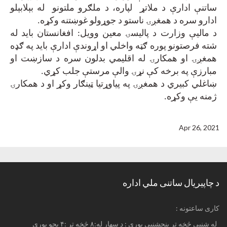
ساتنې ادارې د ملاتړ لپاره، د ملګرو ملتونو له بېلابېلو
ادارو سره د همغږۍ ناستو د جوړولو غوښتنه وکړه
.
د ماليې وزارت د پالیسۍ معین وویل: افغانستان باید له
شته فرصتونو پوره ګټه واخلي او اړوندې ادارې باید په ګډه
همغږۍ او همکارۍ له اقلیمي بدلون سره د سازښت او
مبارزې په برخه کې نړۍ والې مرستې جلب کړي
.
ښاغلي کبیري د همغږۍ په پیاوړتیا ټینګار وکړ او د همکارۍ
ژمنه یې وکړه
.
Apr 26, 2021
د چاپیریال ساتنی ملي اداره
: کاری ساعتونه
له شنبې څخه تر پنجشنبې پورې : د سهار له:۸ څخه تر :۴ بجو پورې