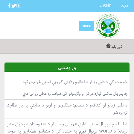
دری
|
English
menu
کور پاڼه
وروستی
خوست کې د طبي زبالو د تنظیم ولایتي کمیټې نوبتي غونډه وکړه
چاپېریال ساتنې لپاره مرکز او ولایتونو کې دوامداره هڅې روانې دي
د طبي زبالو او کثافاتو د تنظیم؛ ځنګلونو او اوبو د ساتنې په پار نظارت
ترسره شو
د ا.ا.ا د چاپېریال ساتنې ادارې عمومي رئیس او د هندوستان د پلاوي مشر
ترمنځ د WUF13 نړیوال فورم په څنډه کې د متقابلو همکاریو په موخه