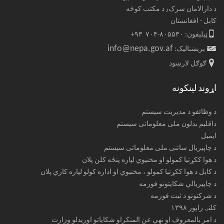
د دارالامان سرک٫ د مکتب کوڅه
کابل - افغانستان
ټیلیفون: ۸۰۵۵۳۰-۷۰۴ ۹۳+
info@nepa.gov.af
بریښنالیک:
ګوګل لارښود
اړوند لینکونه
د وظائفو د مدیریت سیستم
داقلیم بدلون ملی معلوماتی سیستم
ایمیل
د چاپیریال ساتنی ملی معلوماتی سیستم
د هوا ککړتیا کمولو او مخنیوي لپاره پنځه کلن پلان
د کابل د هوا ککړتیا کمولو ، مخنیوي او اداره کولو لپاره کاري پلان
د چاپیریالي شکایتونو فورمه
د شرکتونو د ثبت فورمه
کلنۍ راپور ۱۳۹۸
د امر بالمعروف او نهي عن المنکراو شکایاتو اوریدلو وزارت