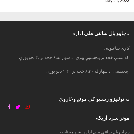
May 21, 2023
د چاپیریال ساتنی ملي اداره
: کاری ساعتونه
له شنبې څخه تر پنجشنبې پورې : د سهار له:۸ څخه تر :۴ بجو پورې
پنجشنبې : د سهار له ۸:۳۰ څخه تر ۱:۳۰ بجو پورې
په ټولنیزو رسنیو کې مونږ وڅاروئ
مونږ سره اړیکه
د چاپیریال ساتنی ملي اداره، شپږمه ناحیه