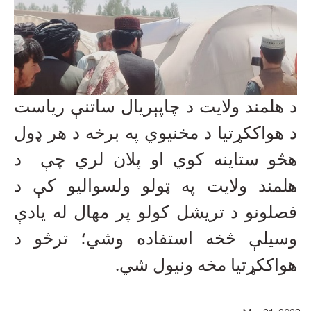
د هلمند ولایت د چاپېریال ساتنې ریاست
د هواککړتیا د مخنیوي په برخه د هر ډول
هڅو ستاینه کوي او پلان لري چې د
هلمند ولایت په ټولو ولسوالیو کې د
فصلونو د تریشل کولو پر مهال له یادې
وسیلې څخه استفاده وشي؛ ترڅو د
هواککړتیا مخه ونیول شي.