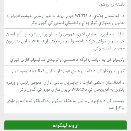
ناسته ترسره شوه
د افغانستان پلاوي د WUF13 فورم اړوند د غیر رسمي مېشت‌ځایونو د
بدلون او معیاري کولو په تړاو تخنیکي ناستې کې ګډون وکړ
د ا.ا.ا د چاپېریال ساتنې ادارې عمومي رئیس او ورسره پلاوي په آذربایجان
کې د تمیز دولتي شرکت له مسؤلینو سره وکتل او WUF13 ښاري نندارتون
څخه یي لیدنه وکړه
ولایتونو کې په دوامداره توګه د صنعتي او تولیدي فعالیتونو څارنې کیږي
کونړ او ارزګان کې د عامه پوهاوي غونډه او نظارتي فعالیتونه ترسره شول
د افغانستان اسلامي امارت د چاپېریال ساتنې ادارې عمومي رئیس او ورسره
پلاوي په آذربایجان کې د WUF13 نړیوال ښاري فورم کې ګډون وکړ
خوست کې د چاپېریال ساتنې په هکله لسګونو زده‌کوونکو ته عامه پوهاوی
ورکړل شو
اړوند لینکونه