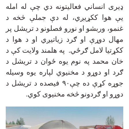
ډیری انساني فعالیتونه دي چې له امله
یې هوا ککړیږي، له دې جملې څخه د
غنمو، وربشو او نورو فصلونو د تریشل پر
مهال دوړې او ګرد زیاتیږي او د هوا د
ککړتیا لامل ګرځي. په هلمند ولایت کې د
خان محمد په نوم یوه ځوان د تریشل د
ګرد او دوړو د مخنیوي لپاره یوه وسیله
جوړه کړې ده چې
۹۰
فیصده د تریشل د
دوړو او ګردونو څخه مخنیوی کوي.