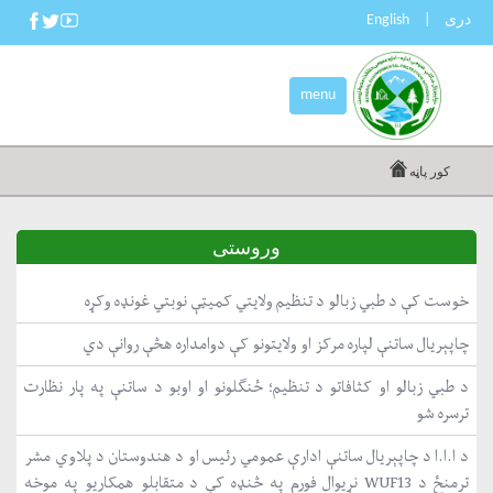
دری
|
English
menu
کور پاڼه
وروستی
خوست کې د طبي زبالو د تنظیم ولایتي کمیټې نوبتي غونډه وکړه
چاپېریال ساتنې لپاره مرکز او ولایتونو کې دوامداره هڅې روانې دي
د طبي زبالو او کثافاتو د تنظیم؛ ځنګلونو او اوبو د ساتنې په پار نظارت
ترسره شو
د ا.ا.ا د چاپېریال ساتنې ادارې عمومي رئیس او د هندوستان د پلاوي مشر
ترمنځ د WUF13 نړیوال فورم په څنډه کې د متقابلو همکاریو په موخه