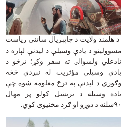
د هلمند ولایت د چاپېریال ساتنې ریاست
مسوولینو د یادې وسیلې د لیدنې لپاره د
نادعلي ولسوالۍ ته سفر وکړ؛ ترڅو د
یادې وسیلې مؤثریت له نېږدې څخه
وګوري د لیدنې په ترڅ معلومه شوه چې
یاده وسیله د تریشل کولو پر مهال
۹۰
سلنه د دوړو او ګرد مخنیوی کوي.