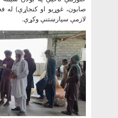
صابون، غوړیو او کنجاړې) له فعا
لازمې سپارښتنې وکړې.