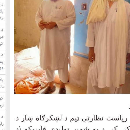
د ا
متق
مې
کې
د 
په
WUF13 ښاري 
ول
څا
کون
تر
د 
ې ریاست نظارتي ټیم د لښکرګاه ښار د
ې کې د یو شمېر تولیدي فابریکو (د