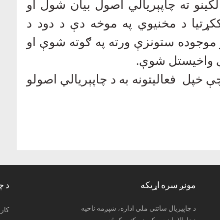
لکینو ته چاپېریالي اصول بیان شول او
ړتیا د مخنیوي په موخه دې د دود د
 موجوده ستونزې ورته په ګوته شوې او
ې واخیستل شوې.
ې خپل فعالیتونه به د چاپېریالي اصولو
مونږ سره اړیکه
د چ
د چاپیریال ساتنی ملي اداره، شپږمه ناحیه
: کا