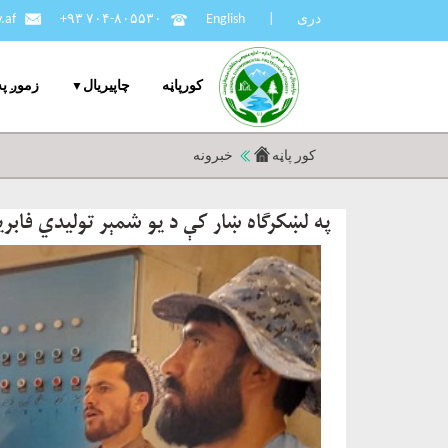
دری
|
English
+۹۳ ۷۰۴-۸۰۵۵۳۰
.af
کورپاڼه
چاپيریال
زموږ په
کور پاڼه
خبرونه
په لښکرګاه ښار کې د یو شمېر تولیدي فابر