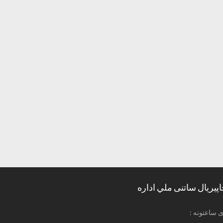
اپیریال ساتنی ملي اداره
ری ساعتونه