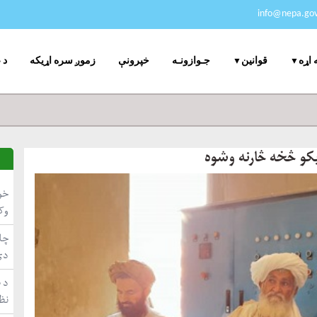
info@nepa.gov
جـوازونـه
خپرونې
زموږ سره اړیکه
د 
 اړه
قوانین
یکو څخه څارنه وشوه
خو
وک
چاپ
دي
د ط
نظ