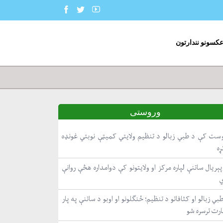
عکسونو نندارتون
وروستی
ست کې د طبي زبالو د تنظیم ولایتي کمیټې نوبتي غونډه
ړه
ېریال ساتنې لپاره مرکز او ولایتونو کې دوامداره هڅې روانې
بي زبالو او کثافاتو د تنظیم؛ ځنګلونو او اوبو د ساتنې په پار
ارت ترسره شو