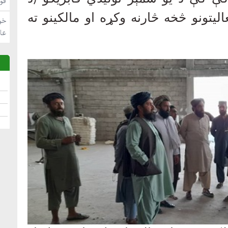
فو
لیتونو څخه څارنه وکړه او مالکینو ته
خو
عا