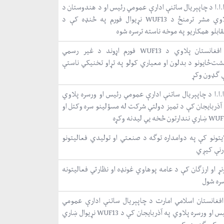
.ا.ا د چاپېریال ساتنې ادارې عمومي رئیس او د هندوستان د
پلاوي مشر ترمنځ د WUF13 نړیوال فورم په څنډه کې د
ابلو همکاریو په موخه ناسته ترسره شوه
د افغانستان پلاوي د WUF13 فورم اړوند د غیر رسمي
شت‌ځایونو د بدلون او معیاري کولو په تړاو تخنیکي ناستې
 ګډون وکړ
ا.ا.ا د چاپېریال ساتنې ادارې عمومي رئیس او ورسره پلاوي
 آذربایجان کې د تمیز دولتي شرکت له مسؤلینو سره وکتل او
نندارتون څخه یي لیدنه وکړه
ایتونو کې په دوامداره توګه د صنعتي او تولیدي فعالیتونو
رنې کیږي
ړ او ارزګان کې د عامه پوهاوي غونډه او نظارتي فعالیتونه
سره شول
افغانستان اسلامي امارت د چاپېریال ساتنې ادارې عمومي
رئیس او ورسره پلاوي په آذربایجان کې د WUF13 نړیوال ښاري