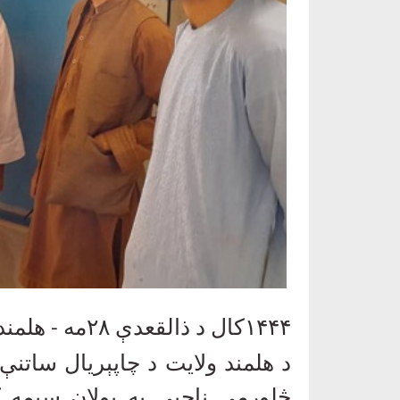
۱۴۴۴
کال د ذالقعدې
۲۸
مه
-
هلمند
د هلمند ولایت د چاپېریال ساتن
څلورمې ناحیې په بولان سیمه ک