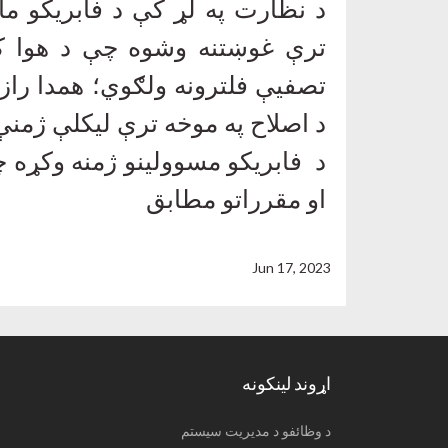
د نظارت په لړ کې د فابریکو ما
ترې غوښتنه وشوه چې د هوا کک
تصفیې فلترونه ولګوي؛ همدا راز
د اصلاح په موخه ترې لیکلې ژمن
د فابريکو مسوولينو ژمنه وکړه چ
او مقرراتو مطابق
Jun 17, 2023
اړوند لینکونه
د وظائفو د مدیریت سیستم