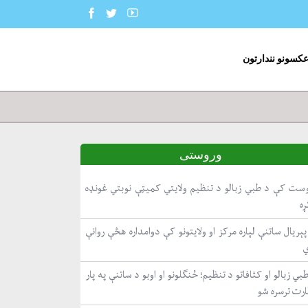
عکسونو نندارتون
وروستی
ست کې د طبي زبالو د تنظیم ولایتي کمیټې نوبتي غونډه
ړه
ېریال ساتنې لپاره مرکز او ولایتونو کې دوامداره هڅې روانې
بي زبالو او کثافاتو د تنظیم؛ ځنګلونو او اوبو د ساتنې په پار
ارت ترسره شو