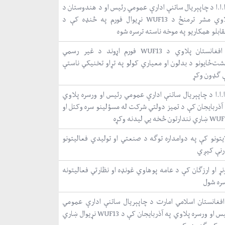
.ا.ا د چاپېریال ساتنې ادارې عمومي رئیس او د هندوستان د
پلاوي مشر ترمنځ د WUF13 نړیوال فورم په څنډه کې د
ابلو همکاریو په موخه ناسته ترسره شوه
د افغانستان پلاوي د WUF13 فورم اړوند د غیر رسمي
شت‌ځایونو د بدلون او معیاري کولو په تړاو تخنیکي ناستې
 ګډون وکړ
ا.ا.ا د چاپېریال ساتنې ادارې عمومي رئیس او ورسره پلاوي
 آذربایجان کې د تمیز دولتي شرکت له مسؤلینو سره وکتل او
نندارتون څخه یي لیدنه وکړه
ایتونو کې په دوامداره توګه د صنعتي او تولیدي فعالیتونو
رنې کیږي
ړ او ارزګان کې د عامه پوهاوي غونډه او نظارتي فعالیتونه
سره شول
افغانستان اسلامي امارت د چاپېریال ساتنې ادارې عمومي
رئیس او ورسره پلاوي په آذربایجان کې د WUF13 نړیوال ښاري