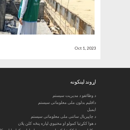
Oct 1, 2023
اړوند لینکونه
د وظائفو د مدیریت سیستم
داقلیم بدلون ملی معلوماتی سیستم
ایمیل
د چاپیریال ساتنی ملی معلوماتی سیستم
د هوا ککړتیا کمولو او مخنیوي لپاره پنځه کلن پلان