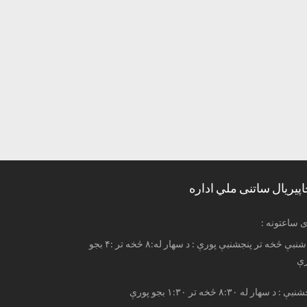
اپیریال ساتنی ملي اداره
ری ساعتونه
له شنبې څخه تر پنجشنبې پورې : د سهار له:۸ څخه تر :۴ بجو
رې
ې : د سهار له ۸:۳۰ څخه تر ۱:۳۰ بجو پورې