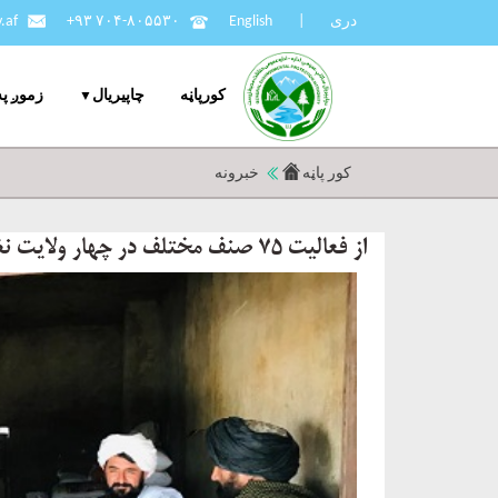
دری
|
English
+۹۳ ۷۰۴-۸۰۵۵۳۰
.af
کورپاڼه
چاپيریال
زموږ په
کور پاڼه
خبرونه
از فعالیت ۷۵ صنف مختلف در چهار ولایت نظارت گردید