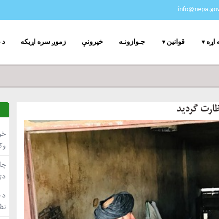
info@nepa.gov
جـوازونـه
خپرونې
زموږ سره اړیکه
د 
 اړه
قوانین
خو
وک
چاپ
دي
د ط
نظ