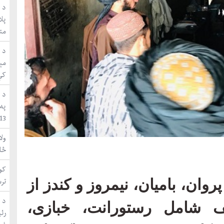
د ا
متق
مې
کې
د 
په
WUF13 ښاري 
ول
څا
کون
تر
ن، بامیان، نیمروز و کندز از
د 
شامل رستورانت، خبازی،