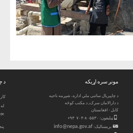
مونږ سره اړیکه
د چ
د چاپیریال ساتنی ملي اداره، شپږمه ناحیه
: کا
د دارالامان سرک٫ د مکتب کوڅه
کابل - افغانستان
پو
ټیلیفون: ۸۰۵۵۳۰-۷۰۴ ۹۳+
info@nepa.gov.af
بریښنالیک:
پنجشنب