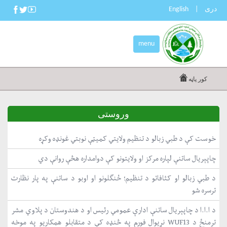
دری
|
English
menu
کور پاڼه
وروستی
خوست کې د طبي زبالو د تنظیم ولایتي کمیټې نوبتي غونډه وکړه
چاپېریال ساتنې لپاره مرکز او ولایتونو کې دوامداره هڅې روانې دي
د طبي زبالو او کثافاتو د تنظیم؛ ځنګلونو او اوبو د ساتنې په پار نظارت
ترسره شو
د ا.ا.ا د چاپېریال ساتنې ادارې عمومي رئیس او د هندوستان د پلاوي مشر
ترمنځ د WUF13 نړیوال فورم په څنډه کې د متقابلو همکاریو په موخه