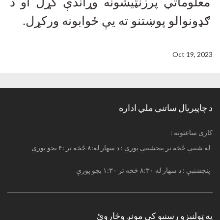
معلوماتي پرزنټیشونه وړاندې کړل او د
ګډونوالو پوښتنو ته یې ځوابونه ورکړل.
Oct 19, 2023
د چاپیریال ساتنی ملي اداره
: کاری ساعتونه
له شنبې څخه تر پنجشنبې پورې : د سهار له:۸ څخه تر :۴ بجو پورې
پنجشنبې : د سهار له ۸:۳۰ څخه تر ۱:۳۰ بجو پورې
په ټولنیزو رسنیو کې مونږ وڅاروئ