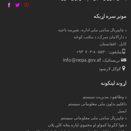
مونږ سره اړیکه
د چاپیریال ساتنی ملي اداره، شپږمه ناحیه
د دارالامان سرک٫ د مکتب کوڅه
کابل - افغانستان
ټیلیفون: ۸۰۵۵۳۰-۷۰۴ ۹۳+
info@nepa.gov.af
بریښنالیک:
ګوګل لارښود
اړوند لینکونه
د وظائفو د مدیریت سیستم
داقلیم بدلون ملی معلوماتی سیستم
ایمیل
د چاپیریال ساتنی ملی معلوماتی سیستم
د هوا ککړتیا کمولو او مخنیوي لپاره پنځه کلن پلان