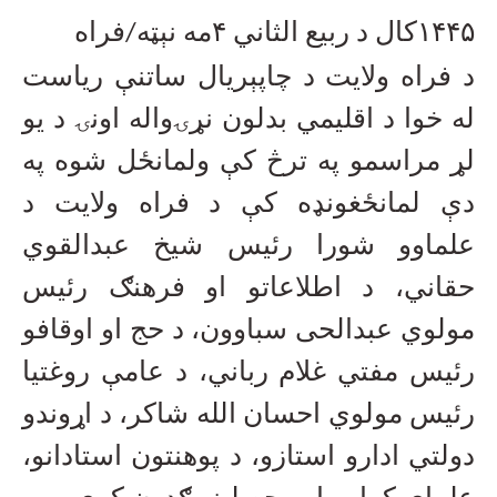
۱۴۴۵
کال د ربیع الثاني
۴
مه نېټه/فراه
د فراه ولایت د چاپېریال ساتنې ریاست
له خوا د اقلیمي بدلون نړۍواله اونۍ د یو
لړ مراسمو په ترڅ کې ولمانځل شوه په
دې لمانځغونډه کې د فراه ولایت د
علماوو شورا رئیس شیخ عبدالقوي
حقاني، د اطلاعاتو او فرهنګ رئیس
مولوي عبدالحی سباوون، د حج او اوقافو
رئیس مفتي غلام رباني، د عامې روغتیا
رئیس مولوي احسان الله شاکر، د اړوندو
دولتي ادارو استازو، د پوهنتون استادانو،