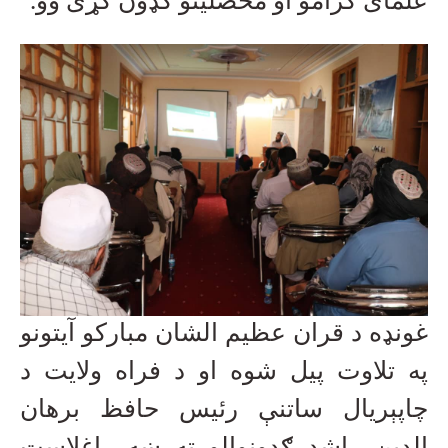
علمای کرامو او محصلینو ګډون کړی وو.
غونډه د قران عظیم الشان مبارکو آیتونو
په تلاوت پیل شوه او د فراه ولایت د
چاپېریال ساتنې رئیس حافظ برهان