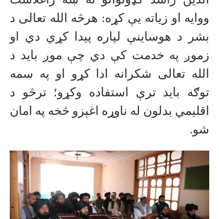
الدین راشد ګډونوالو ته ښه راغلاست
ووایه او زیاته یې کړه: هرڅه الله تعالی د
بشر د هوساینې لپاره پیدا کړي دي او
زموږ په خدمت کې دي چې موږ باید د
الله تعالی شکرانه ادا کړو او په سمه
توګه باید ترې استفاده وکړو؛ ترڅو د
اقلیمي بدلون له ناوړه اغېزو څخه په امان
شو.