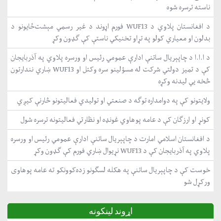
ناسته ترسره شوه
د افغانستان پلاوي د WUF13 فورم اړوند د غیر رسمي مېشت‌ځایونو د
بدلون او معیاري کولو په تړاو تخنیکي ناستې کې ګډون وکړ
د ا.ا.ا د چاپېریال ساتنې ادارې عمومي رئیس او ورسره پلاوي په آذربایجان
کې د تمیز دولتي شرکت له مسؤلینو سره وکتل او WUF13 ښاري نندارتون
څخه یي لیدنه وکړه
ولایتونو کې په دوامداره توګه د صنعتي او تولیدي فعالیتونو څارنې کیږي
کونړ او ارزګان کې د عامه پوهاوي غونډه او نظارتي فعالیتونه ترسره شول
د افغانستان اسلامي امارت د چاپېریال ساتنې ادارې عمومي رئیس او ورسره
پلاوي په آذربایجان کې د WUF13 نړیوال ښاري فورم کې ګډون وکړ
خوست کې د چاپېریال ساتنې په هکله لسګونو زده‌کوونکو ته عامه پوهاوی
ورکړل شو
اړوند لینکونه