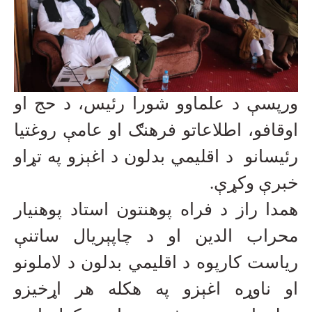
ورپسې د علماوو شورا رئیس، د حج او
اوقافو، اطلاعاتو فرهنګ او عامې روغتیا
رئیسانو د اقلیمي بدلون د اغېزو په تړاو
خبرې وکړې.
همدا راز د فراه پوهنتون استاد پوهنیار
محراب الدین او د چاپېریال ساتنې
ریاست کارپوه د اقلیمي بدلون د لاملونو
او ناوړه اغېزو په هکله هر اړخیزو