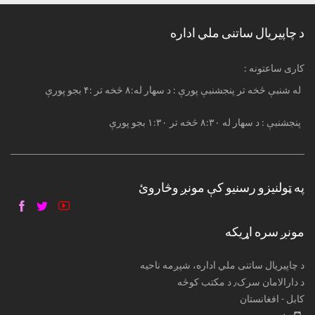
د چاپیریال ساتنی ملي اداره
: کاری ساعتونه
له شنبې څخه تر پنجشنبې پورې : د سهار له:۸ څخه تر :۴ بجو پورې
پنجشنبې : د سهار له ۸:۳۰ څخه تر ۱:۳۰ بجو پورې
په ټولنیزو رسنیو کې مونږ وڅاروئ
مونږ سره اړیکه
د چاپیریال ساتنی ملي اداره، شپږمه ناحیه
د دارالامان سرک٫ د مکتب کوڅه
کابل - افغانستان