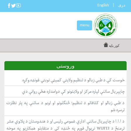
دری
|
English
menu
کور پاڼه
وروستی
خوست کې د طبي زبالو د تنظیم ولایتي کمیټې نوبتي غونډه وکړه
چاپېریال ساتنې لپاره مرکز او ولایتونو کې دوامداره هڅې روانې دي
د طبي زبالو او کثافاتو د تنظیم؛ ځنګلونو او اوبو د ساتنې په پار نظارت
ترسره شو
د ا.ا.ا د چاپېریال ساتنې ادارې عمومي رئیس او د هندوستان د پلاوي مشر
ترمنځ د WUF13 نړیوال فورم په څنډه کې د متقابلو همکاریو په موخه