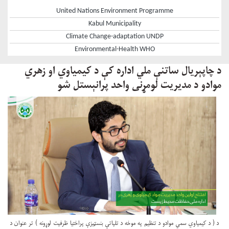
United Nations Environment Programme
Kabul Municipality
Climate Change-adaptation UNDP
Environmental-Health WHO
د چاپېريال ساتنې ملي اداره کې د کيمياوي او زهري
موادو د مديريت لومړنی واحد پرانېستل شو
د ( د کيمياوي سمي موادو د تنظيم په موخه د تلپاتې بنسټيزې پراختيا ظرفيت لوړونه ) تر عنوان د