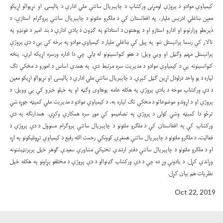
کيمياوي موادو د پروژې لومړنی ورکشاپ د چاپېريال ساتنې ملي ادارې د پاليسۍ او نړيوالو اړيکو
معين ښاغلي ادريس مليار، په افغانستان کې د ملګرو ملتونو د چاپېريال ساتنې پروګرام استازي، د
ذيربطو وزارتونو او ادارو استازو او د پوهنتون د استادانو په ګډون د يادې ادارې د بند امير د غونډو په
تالار کې رسما پرانېستل شو. په پيل کې ښاغلي مليار د کيمياوي موادو په برخه کې يې د دې پروژې
پرانېستل مهم وګڼل او ويې ويل: د هغو کنوانسينونو له ډلې چې دا اداره ورسره اړيکه لري، پنځه
کنوانسينونه يې د کيمياوي موادو د مديريت سره مرتبط دي. په همدې اساس د امورو د مخکې تګ
لپاره د يو واحد درلودل اړين ګڼل کېږي. د چاپېريال ساتنې ملي ادارې د پاليسۍ او نړيوالو اړيکو معين
د دې ورکشاپ موخه د يادې پروژې په هکله عامه پوهاوی وګڼه او په خپلو خبرو کې يې وويل: د
پروژې او د اړوندو موضوعاتو د مخکې تګ لپاره به، د کيمياوي موادو د مديريت ملي کمیټه جوړه شي
ترڅو دا کميټه وشي کولی د پروژې په تصاميمو کې موږ سره همکاري وکړي. همدارنګه په دې
ورکشاپ کې په افغانستان کې د ملګرو ملتونو د چاپېريال ساتنې پروګرام مسوول د دې پروژې د
فعاليت، د ملګرو ملتونو د چاپېريال ساتنې همغږي کوونکي رحمت الله رفيع د کيمياوي تړونليکونو په اړه
او د ملګرو ملتونو د چاپېريال ساتنې دفتر ارشدې تخنيکي مشاورې سعيدې ګوهر خپل پرېزنټېشنونه
وړاندې کړل. د يادونې وړ ده چې د دې ورکشاپ ګډنوالو د دې پروژې د مختلفو پړاونو په هکله خپل
نظريات هم بيان کړل.
Oct 22, 2019