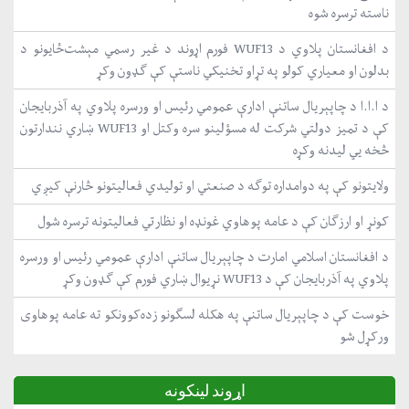
ناسته ترسره شوه
د افغانستان پلاوي د WUF13 فورم اړوند د غیر رسمي مېشت‌ځایونو د
بدلون او معیاري کولو په تړاو تخنیکي ناستې کې ګډون وکړ
د ا.ا.ا د چاپېریال ساتنې ادارې عمومي رئیس او ورسره پلاوي په آذربایجان
کې د تمیز دولتي شرکت له مسؤلینو سره وکتل او WUF13 ښاري نندارتون
څخه یي لیدنه وکړه
ولایتونو کې په دوامداره توګه د صنعتي او تولیدي فعالیتونو څارنې کیږي
کونړ او ارزګان کې د عامه پوهاوي غونډه او نظارتي فعالیتونه ترسره شول
د افغانستان اسلامي امارت د چاپېریال ساتنې ادارې عمومي رئیس او ورسره
پلاوي په آذربایجان کې د WUF13 نړیوال ښاري فورم کې ګډون وکړ
خوست کې د چاپېریال ساتنې په هکله لسګونو زده‌کوونکو ته عامه پوهاوی
ورکړل شو
اړوند لینکونه