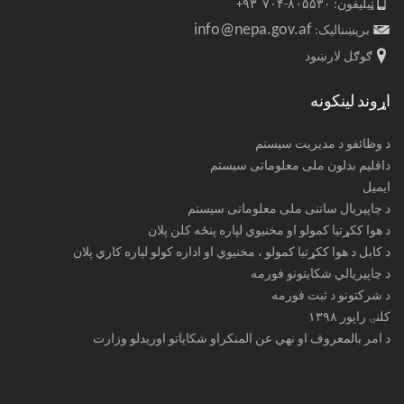
ټیلیفون: ۸۰۵۵۳۰-۷۰۴ ۹۳+
info@nepa.gov.af
بریښنالیک:
ګوګل لارښود
اړوند لینکونه
د وظائفو د مدیریت سیستم
داقلیم بدلون ملی معلوماتی سیستم
ایمیل
د چاپیریال ساتنی ملی معلوماتی سیستم
د هوا ککړتیا کمولو او مخنیوي لپاره پنځه کلن پلان
د کابل د هوا ککړتیا کمولو ، مخنیوي او اداره کولو لپاره کاري پلان
د چاپیریالي شکایتونو فورمه
د شرکتونو د ثبت فورمه
کلنۍ راپور ۱۳۹۸
د امر بالمعروف او نهي عن المنکراو شکایاتو اوریدلو وزارت