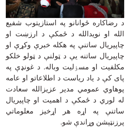
د رضاکاره ځوانانو په استازیتوب شفیع
الله او نویدالله د ځمکې د ارزښت او
چاپیریال ساتنې په هکله خبرې وکړې او
چاپیریال ساتنه یې د ټولنې د ټولو خلکو
مکلفیت او مسٶلیت وباله. د غونډې په
پای کې د یاد ریاست د اطلاعاتو او عامه
پوهاوي عمومي مدیر عزیزالله سعادت
له لوري د ځمکې د اهمیت او چاپیریال
ساتنې په اړه هر اړخیز معلوماتي
پرزنټېشن وړاندې شو
.