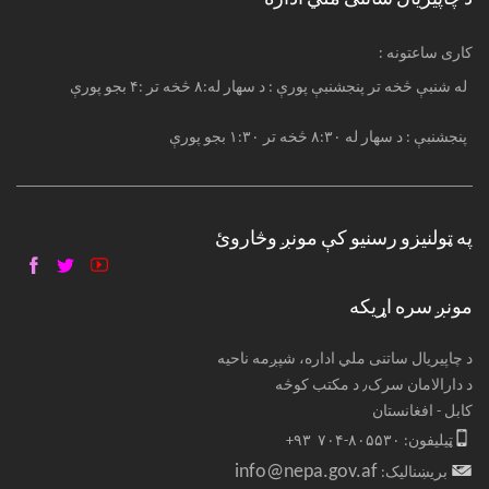
: کاری ساعتونه
له شنبې څخه تر پنجشنبې پورې : د سهار له:۸ څخه تر :۴ بجو پورې
پنجشنبې : د سهار له ۸:۳۰ څخه تر ۱:۳۰ بجو پورې
په ټولنیزو رسنیو کې مونږ وڅاروئ
مونږ سره اړیکه
د چاپیریال ساتنی ملي اداره، شپږمه ناحیه
د دارالامان سرک٫ د مکتب کوڅه
کابل - افغانستان
ټیلیفون: ۸۰۵۵۳۰-۷۰۴ ۹۳+
info@nepa.gov.af
بریښنالیک: