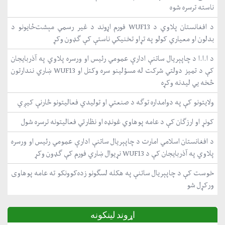
ناسته ترسره شوه
د افغانستان پلاوي د WUF13 فورم اړوند د غیر رسمي مېشت‌ځایونو د
بدلون او معیاري کولو په تړاو تخنیکي ناستې کې ګډون وکړ
د ا.ا.ا د چاپېریال ساتنې ادارې عمومي رئیس او ورسره پلاوي په آذربایجان
کې د تمیز دولتي شرکت له مسؤلینو سره وکتل او WUF13 ښاري نندارتون
څخه یي لیدنه وکړه
ولایتونو کې په دوامداره توګه د صنعتي او تولیدي فعالیتونو څارنې کیږي
کونړ او ارزګان کې د عامه پوهاوي غونډه او نظارتي فعالیتونه ترسره شول
د افغانستان اسلامي امارت د چاپېریال ساتنې ادارې عمومي رئیس او ورسره
پلاوي په آذربایجان کې د WUF13 نړیوال ښاري فورم کې ګډون وکړ
خوست کې د چاپېریال ساتنې په هکله لسګونو زده‌کوونکو ته عامه پوهاوی
ورکړل شو
اړوند لینکونه