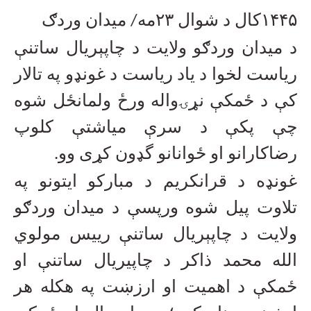
۱۴۴۵کال د شوال ۲۳مه/ میدان وردګ
د میدان وردګو ولایت د چاپېریال ساتنې
ریاست لخوا د یاد ریاست د غونډو په تالار
کې د ځمکې نړۍواله ورځ ولمانځل شوه
چې پکې د سرې میاشتې کلوپ
رضاکارانو او ځوانانو گډون کړی وو
.
غونډه د قرانکریم د مبارکو ایتونو په
تلاوت پیل شوه ورپسې د میدان وردګو
ولایت د چاپېریال ساتنې رییس مولوي
الله محمد ذاکر د چاپیریال ساتنې او
ځمکې د اهمیت او ارزښت په هکله هر