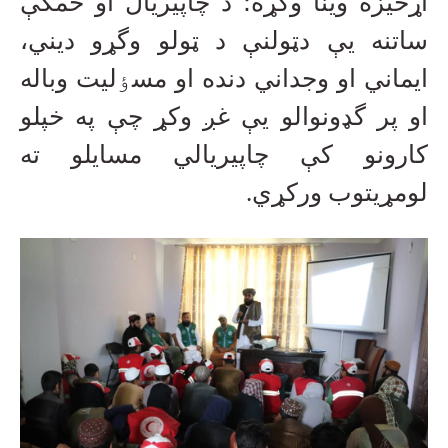
اړخیزه وینا وکړه؛ د چاپیریال او ځمکې
ساتنه یې دټولنې د ټولو وگړو دیني،
ایماني او وجداني دنده او مسٶلیت وباله
او پر گډونوالو یې غږ وکړ چې په خپلو
کارونو کې چاپیریالي مسایلو ته
لومړیتوب ورکړي
.