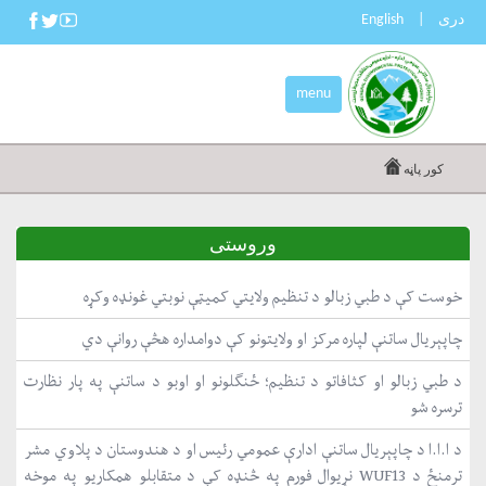
دری
|
English
menu
کور پاڼه
وروستی
خوست کې د طبي زبالو د تنظیم ولایتي کمیټې نوبتي غونډه وکړه
چاپېریال ساتنې لپاره مرکز او ولایتونو کې دوامداره هڅې روانې دي
د طبي زبالو او کثافاتو د تنظیم؛ ځنګلونو او اوبو د ساتنې په پار نظارت
ترسره شو
د ا.ا.ا د چاپېریال ساتنې ادارې عمومي رئیس او د هندوستان د پلاوي مشر
ترمنځ د WUF13 نړیوال فورم په څنډه کې د متقابلو همکاریو په موخه