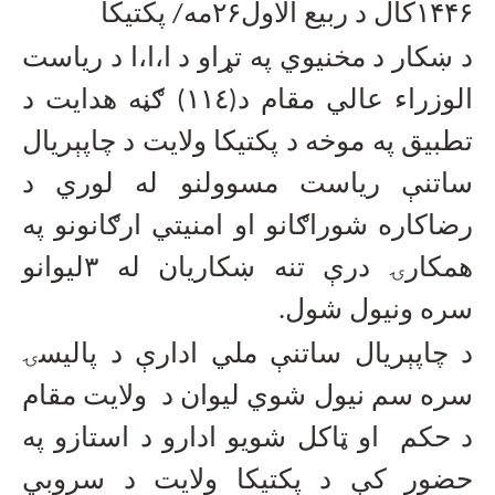
۱۴۴۶کال د ربیع الاول۲۶مه/ پکتیکا
د ښکار د مخنیوي په تړاو د ا،ا،ا د ریاست
الوزراء عالي مقام د(١١٤) ګڼه هدایت د
تطبیق په موخه د پکتیکا ولایت د چاپېریال
ساتنې ریاست مسوولنو له لوري د
رضاکاره شوراګانو او امنیتي ارګانونو په
همکارۍ درې تنه ښکاریان له
۳
لیوانو
سره ونیول شول
.
د چاپېریال ساتنې ملي ادارې د پالیسۍ
سره سم نیول شوي لیوان د ولایت مقام
د حکم او ټاکل شویو ادارو د استازو په
حضور کې د پکتیکا ولایت د سروبي