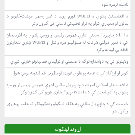
ناسته ترسره شوه
د افغانستان پلاوي د WUF13 فورم اړوند د غیر رسمي مېشت‌ځایونو د
بدلون او معیاري کولو په تړاو تخنیکي ناستې کې ګډون وکړ
د ا.ا.ا د چاپېریال ساتنې ادارې عمومي رئیس او ورسره پلاوي په آذربایجان
کې د تمیز دولتي شرکت له مسؤلینو سره وکتل او WUF13 ښاري نندارتون
څخه یي لیدنه وکړه
ولایتونو کې په دوامداره توګه د صنعتي او تولیدي فعالیتونو څارنې کیږي
کونړ او ارزګان کې د عامه پوهاوي غونډه او نظارتي فعالیتونه ترسره شول
د افغانستان اسلامي امارت د چاپېریال ساتنې ادارې عمومي رئیس او ورسره
پلاوي په آذربایجان کې د WUF13 نړیوال ښاري فورم کې ګډون وکړ
خوست کې د چاپېریال ساتنې په هکله لسګونو زده‌کوونکو ته عامه پوهاوی
ورکړل شو
اړوند لینکونه