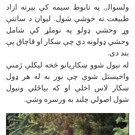
ولسوالۍ په تابوط سیمه کې بېرته ازاد
طبیعت ته خوشې شول. لیوان د ساتنې
وړ وحشي ډولو په نوملړ کې شامل
وحشي ډولونه دي چې ښکار او قاچاق یې
بند دی
.
له نیول شوو ښکاریانو څخه لیکلې ژمنې
واخیستل شوې چې نور به له هر ډول
ښکار لاس اخلي او که بیاځلي ونیول
شول اصولي چلند به ورسره وشي
.