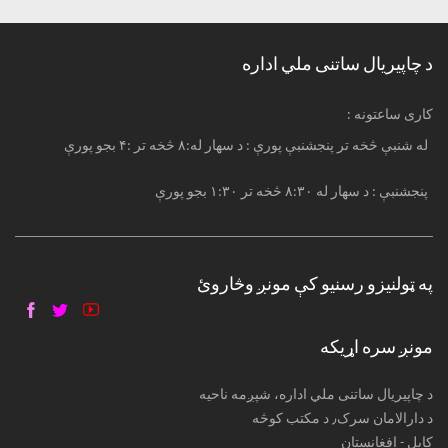
د چاپیریال ساتنی ملي اداره
: کاری ساعتونه
له شنبې څخه تر پنجشنبې پورې : د سهار له:۸ څخه تر :۴ بجو پورې
پنجشنبې : د سهار له ۸:۳۰ څخه تر ۱:۳۰ بجو پورې
په ټولنیزو رسنیو کې مونږ وڅاروئ
مونږ سره اړیکه
د چاپیریال ساتنی ملي اداره، شپږمه ناحیه
د دارالامان سرک٫ د مکتب کوڅه
کابل - افغانستان