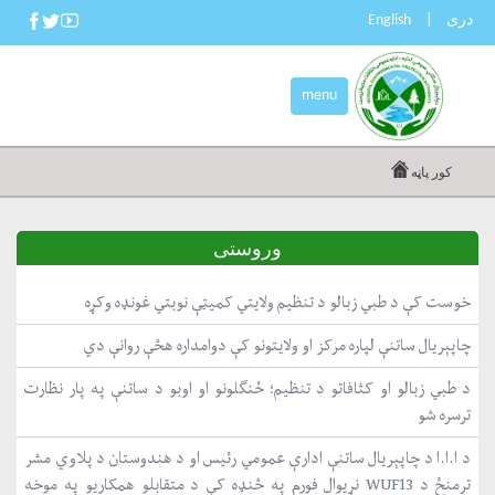
دری
|
English
menu
کور پاڼه
وروستی
خوست کې د طبي زبالو د تنظیم ولایتي کمیټې نوبتي غونډه وکړه
چاپېریال ساتنې لپاره مرکز او ولایتونو کې دوامداره هڅې روانې دي
د طبي زبالو او کثافاتو د تنظیم؛ ځنګلونو او اوبو د ساتنې په پار نظارت
ترسره شو
د ا.ا.ا د چاپېریال ساتنې ادارې عمومي رئیس او د هندوستان د پلاوي مشر
ترمنځ د WUF13 نړیوال فورم په څنډه کې د متقابلو همکاریو په موخه