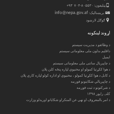
ټیلیفون: ۸۰۵۵۳۰-۷۰۴ ۹۳+
info@nepa.gov.af
بریښنالیک:
ګوګل لارښود
اړوند لینکونه
د وظائفو د مدیریت سیستم
داقلیم بدلون ملی معلوماتی سیستم
ایمیل
د چاپیریال ساتنی ملی معلوماتی سیستم
د هوا ککړتیا کمولو او مخنیوي لپاره پنځه کلن پلان
د کابل د هوا ککړتیا کمولو ، مخنیوي او اداره کولو لپاره کاري پلان
د چاپیریالي شکایتونو فورمه
د شرکتونو د ثبت فورمه
کلنۍ راپور ۱۳۹۸
د امر بالمعروف او نهي عن المنکراو شکایاتو اوریدلو وزارت