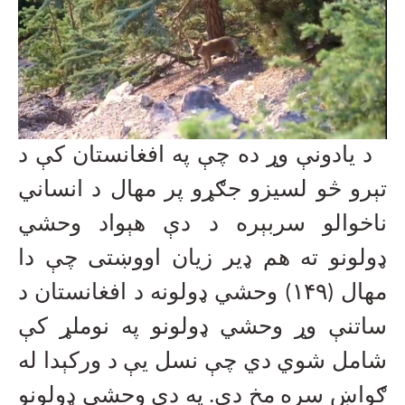
د یادونې وړ ده چې په افغانستان کې د
تېرو څو لسیزو جګړو پر مهال د انساني
ناخوالو سربېره د دې هېواد وحشي
ډولونو ته هم ډیر زیان اووښتی چې دا
مهال (
۱۴۹)
وحشي ډولونه د افغانستان د
ساتنې وړ وحشي ډولونو په نوملړ کې
شامل شوي دي چې نسل یې د ورکېدا له
ګواښ سره مخ دی. په دې وحشي ډولونو