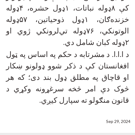
کې
۸
ډوله نباتات،
۱
ډول حشره،
۴
ډوله
خزنده‌ګان،
۱
ډول ذوحیاتین،
۵۷
ډوله
الوتونکي،
۷۶
ډوله تي‌لرونکي ژوي او
۲
ډوله کبان شامل دي
.
د ا.ا.ا. د مشرتابه د حکم په اساس په ټول
افغانستان کې د ذکر شوو ډولونو ښکار
او قاچاق په مطلق ډول بند دی؛ که هر
څوک دې امر څخه سرغړونه وکړي د
قانون منګولو ته سپارل کيږي
.
Sep 29, 2024