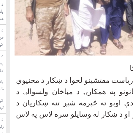
د ا
متق
مې
کې
د 
په
WUF13 ښاري 
ې ریاست مفتشینو لخوا د ښکار د مخنیوي
ول
څا
نونو په همکارۍ د مټاخان ولسوالۍ د
کون
ې اوبو ته څېرمه شپږ تنه ښکاريان د
تر
 او د ښکار له وسایلو سره لاس په لاس
د 