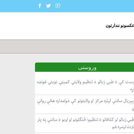
عکسونو نندارتون
وروستی
ست کې د طبي زبالو د تنظیم ولایتي کمیټې نوبتي غونډه
ړه
ېریال ساتنې لپاره مرکز او ولایتونو کې دوامداره هڅې روانې
بي زبالو او کثافاتو د تنظیم؛ ځنګلونو او اوبو د ساتنې په پار
ارت ترسره شو