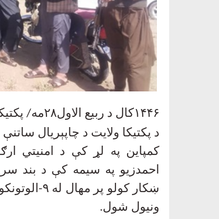
۱۴۴۶کال د ربیع الاول۲۸مه/ پکتیکا
د پکتیکا ولایت د چاپېریال ساتن
کمپاین په لړ کې د امنیتي ارګا
احمدزيو په سيمه کې د بند سرد
ښکار کولو پر مهال له
۹-
الوتونکو
ونیول شول
.