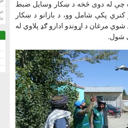
فو
اوه چې له دوی څخه د ښکار وسایل ضبط
خو
کنري پکې شامل وو، د بازانو د ښکار
عا
 شوي مرغان د اړوندو ادارو ګډ پلاوي له
ې شول
.