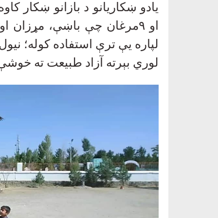
یادو ښکاریانو د بازانو ښکار ک
او
۹
مرغان چې باښې، مړزان او 
لپاره یې ترې استفاده کوله؛ نیول
لوري بېرته آزاد طبیعت ته خوش