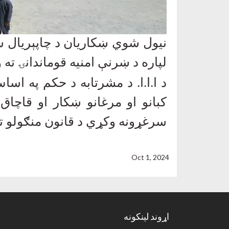
نیول شوي ښکاریان د چاپېریال س
لپاره د ښرنې امنیه قوماندانۍ ت
د ا.ا.ا. د مشرتابه د حکم په ا
کبانو او مرغانو ښکار او قاچا
سرغړونه وکړي د قانون منګولو ت
Oct 1, 2024
اړوند لینکونه