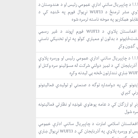
.ا.ا د چاپېریال ساتنې ادارې عمومي رئیس او د هندوستان د
پلاوي مشر ترمنځ د WUF13 نړیوال فورم په څنډه کې د
ابلو همکاریو په موخه ناسته ترسره شوه
د افغانستان پلاوي د WUF13 فورم اړوند د غیر رسمي
شت‌ځایونو د بدلون او معیاري کولو په تړاو تخنیکي ناستې
 ګډون وکړ
ا.ا.ا د چاپېریال ساتنې ادارې عمومي رئیس او ورسره پلاوي
 آذربایجان کې د تمیز دولتي شرکت له مسؤلینو سره وکتل او
نندارتون څخه یي لیدنه وکړه
ایتونو کې په دوامداره توګه د صنعتي او تولیدي فعالیتونو
رنې کیږي
ړ او ارزګان کې د عامه پوهاوي غونډه او نظارتي فعالیتونه
سره شول
افغانستان اسلامي امارت د چاپېریال ساتنې ادارې عمومي
رئیس او ورسره پلاوي په آذربایجان کې د WUF13 نړیوال ښاري