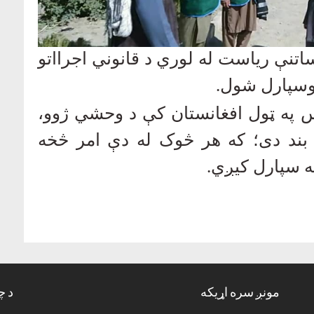
اتنې ریاست له لوري د قانوني اجرااتو
ه وسپارل شول
.
ساس په ټول افغانستان کې د وحشي ژوو،
ق بند دی؛ که هر څوک له دې امر څخه
ه سپارل کيږي
.
مونږ سره اړیکه
د چ