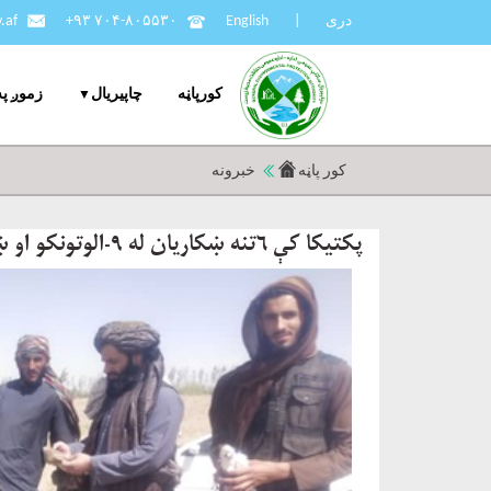
دری
|
English
+۹۳ ۷۰۴-۸۰۵۵۳۰
.af
کورپاڼه
چاپيریال
زموږ په
کور پاڼه
خبرونه
پکتیکا کې ۶تنه ښکاریان له ۹-الوتونکو او ښکار له وسایلو سره ونیول شول