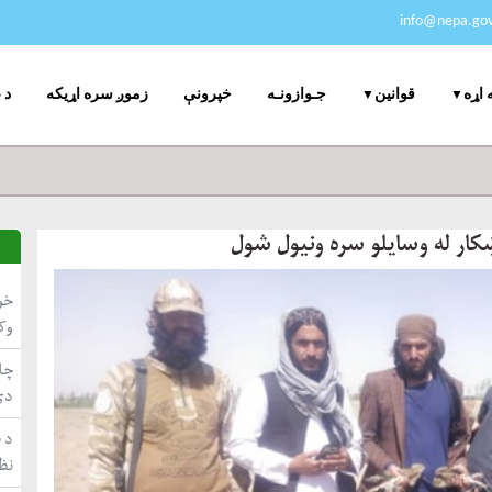
info@nepa.gov
جـوازونـه
خپرونې
زموږ سره اړیکه
د 
 اړه
قوانین
خو
وک
چاپ
دي
د ط
نظ