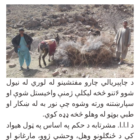
د چاپېریالي چارو مفتشینو له لوري له نیول
شوو
۶
تنو څخه لیکلې ژمنې واخیستل شوې او
سپارښتنه ورته وشوه چې نور به له ښکار او
طبي بوټو له وهلو څخه ډډه کوي
.
د ا.ا.ا. مشرتابه د حکم په اساس په ټول هیواد
کې د ځنګلونو وهل، وحشي ژوو، مارغانو او