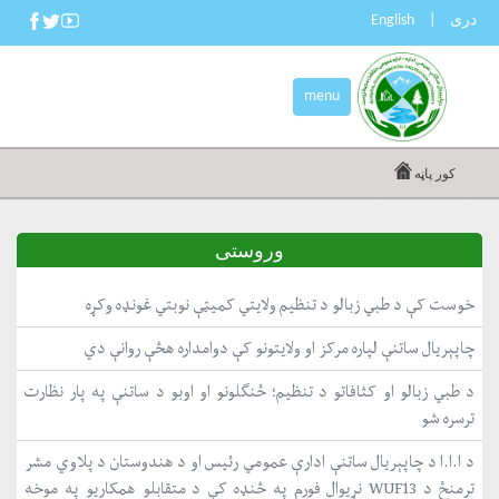
دری
|
English
menu
کور پاڼه
وروستی
خوست کې د طبي زبالو د تنظیم ولایتي کمیټې نوبتي غونډه وکړه
چاپېریال ساتنې لپاره مرکز او ولایتونو کې دوامداره هڅې روانې دي
د طبي زبالو او کثافاتو د تنظیم؛ ځنګلونو او اوبو د ساتنې په پار نظارت
ترسره شو
د ا.ا.ا د چاپېریال ساتنې ادارې عمومي رئیس او د هندوستان د پلاوي مشر
ترمنځ د WUF13 نړیوال فورم په څنډه کې د متقابلو همکاریو په موخه