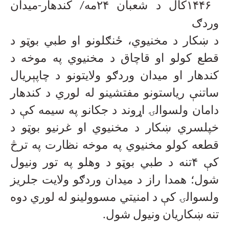
۱۴۴۶
کال د شعبان
۲۴
مه/ کندهار-میدان
وردګ
د ښکار د مخنیوي، ځنګلونو او طبي بوټو د
قطع کولو او قاچاق د مخنیوي په موخه د
کندهار او میدان وردګو ولایتونو د چاپېریال
ساتنې ریاستونو مفتشینو له لوري د کندهار
دامان ولسوالۍ اړوند د جکانو په سيمه کې د
خپلسري ښکار د مخنيوي او غرنيو بوټو د
قطعه کولو مخنيوي په موخه نظارت په ترڅ
کې
۴
تنه د طبي بوټو د وهلو په تور ونیول
شول؛ همدا راز د میدان وردګو ولایت جلریز
ولسوالۍ کې د امنیتي مسوولینو له لوري دوه
تنه ښکاریان ونیول شول
.