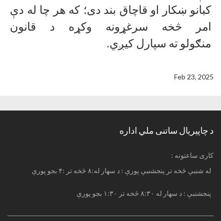
کبانو ښکار او قاچاق بند دی؛ که هر چا له دې
امر څخه سرغړونه وکړه د قانون
منګولو ته سپارل کیږي
.
Feb 23, 2025
د چاپیریال ساتنی ملي اداره
: کاری ساعتونه
له شنبې څخه تر پنجشنبې پورې : د سهار له:۸ څخه تر :۴ بجو پورې
پنجشنبې : د سهار له ۸:۳۰ څخه تر ۱:۳۰ بجو پورې