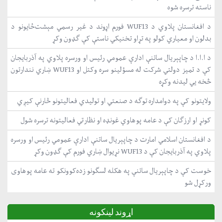
ناسته ترسره شوه
د افغانستان پلاوي د WUF13 فورم اړوند د غیر رسمي مېشت‌ځایونو د
بدلون او معیاري کولو په تړاو تخنیکي ناستې کې ګډون وکړ
د ا.ا.ا د چاپېریال ساتنې ادارې عمومي رئیس او ورسره پلاوي په آذربایجان
کې د تمیز دولتي شرکت له مسؤلینو سره وکتل او WUF13 ښاري نندارتون
څخه یي لیدنه وکړه
ولایتونو کې په دوامداره توګه د صنعتي او تولیدي فعالیتونو څارنې کیږي
کونړ او ارزګان کې د عامه پوهاوي غونډه او نظارتي فعالیتونه ترسره شول
د افغانستان اسلامي امارت د چاپېریال ساتنې ادارې عمومي رئیس او ورسره
پلاوي په آذربایجان کې د WUF13 نړیوال ښاري فورم کې ګډون وکړ
خوست کې د چاپېریال ساتنې په هکله لسګونو زده‌کوونکو ته عامه پوهاوی
ورکړل شو
اړوند لینکونه