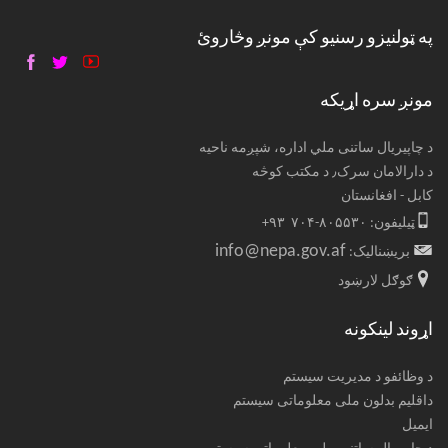
په ټولنیزو رسنیو کې مونږ وڅاروئ
مونږ سره اړیکه
د چاپیریال ساتنی ملي اداره، شپږمه ناحیه
د دارالامان سرک٫ د مکتب کوڅه
کابل - افغانستان
ټیلیفون: ۸۰۵۵۳۰-۷۰۴ ۹۳+
info@nepa.gov.af
بریښنالیک:
ګوګل لارښود
اړوند لینکونه
د وظائفو د مدیریت سیستم
داقلیم بدلون ملی معلوماتی سیستم
ایمیل