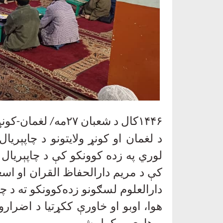
۱۴۴۶کال د شعبان ۲۷مه/ لغمان-کونړ
د لغمان او کونړ ولایتونو د چاپېریا
لوري په زده کوونکو کې د چاپېریال
کې د مریم دارالحفاظ القران او اس
دارالعلوم لسګونو زده‌کوونکو ته د
هوا، اوبو او خاورې ککړتیا د اضرارو