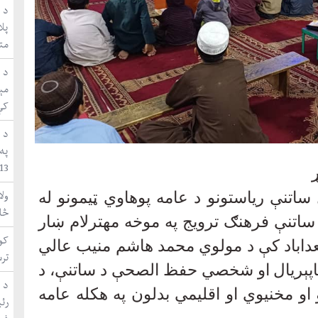
د ا
متق
مې
کې
د 
په
WUF13 ښاري 
ول
ل ساتنې ریاستونو د عامه پوهاوي ټیمونو له
څا
 ساتنې فرهنګ ترویج په موخه مهترلام ښار
کون
عداباد کې د مولوي محمد هاشم منیب عالي
تر
 چاپېریال او شخصي حفظ الصحې د ساتنې، د
د 
 او مخنیوي او اقلیمي بدلون په هکله عامه