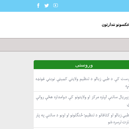
عکسونو نندارتون
وروستی
ست کې د طبي زبالو د تنظیم ولایتي کمیټې نوبتي غونډه
ړه
ېریال ساتنې لپاره مرکز او ولایتونو کې دوامداره هڅې روانې
بي زبالو او کثافاتو د تنظیم؛ ځنګلونو او اوبو د ساتنې په پار
ارت ترسره شو