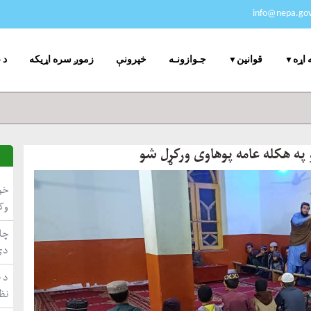
info@nepa.gov
جـوازونـه
خپرونې
زموږ سره اړیکه
د 
 اړه
قوانین
و په هکله عامه پوهاوی ورکړل شو
خو
وک
چاپ
دي
د ط
نظ