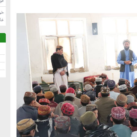
فو
خو
عا