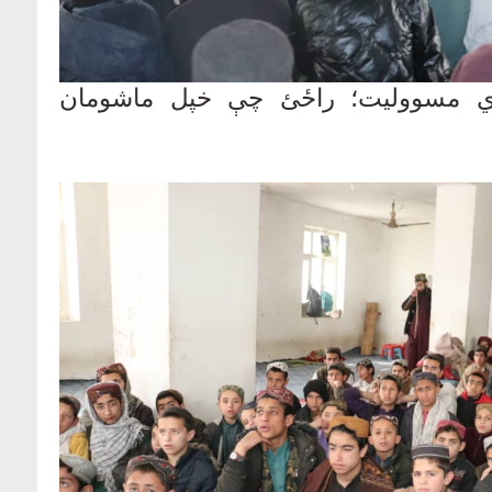
دي مسوولیت؛ راځئ چې خپل ماشومان