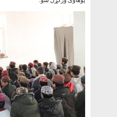
پوهاوی ورکړل شو
.