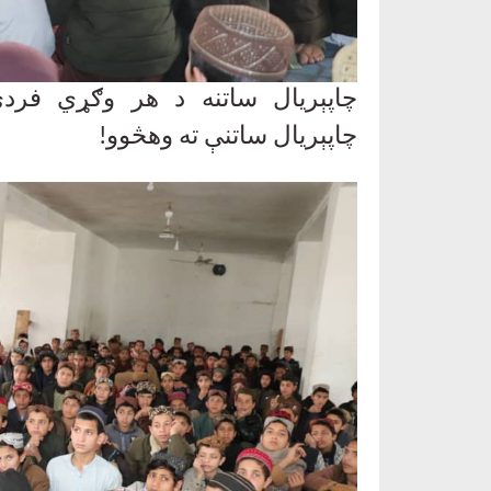
چاپېریال ساتنه د هر وګړي فر
چاپېریال ساتنې ته وهڅوو
!