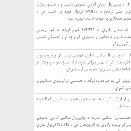
.ا.ا د چاپېریال ساتنې ادارې عمومي رئیس او د هندوستان د
پلاوي مشر ترمنځ د WUF13 نړیوال فورم په څنډه کې د
ابلو همکاریو په موخه ناسته ترسره شوه
د افغانستان پلاوي د WUF13 فورم اړوند د غیر رسمي
شت‌ځایونو د بدلون او معیاري کولو په تړاو تخنیکي ناستې
 ګډون وکړ
ا.ا.ا د چاپېریال ساتنې ادارې عمومي رئیس او ورسره پلاوي
 آذربایجان کې د تمیز دولتي شرکت له مسؤلینو سره وکتل او
نندارتون څخه یي لیدنه وکړه
ایتونو کې په دوامداره توګه د صنعتي او تولیدي فعالیتونو
رنې کیږي
ړ او ارزګان کې د عامه پوهاوي غونډه او نظارتي فعالیتونه
سره شول
افغانستان اسلامي امارت د چاپېریال ساتنې ادارې عمومي
رئیس او ورسره پلاوي په آذربایجان کې د WUF13 نړیوال ښاري