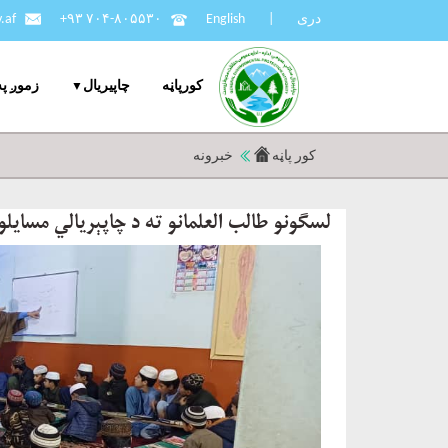
دری
|
English
+۹۳ ۷۰۴-۸۰۵۵۳۰
.af
کورپاڼه
چاپيریال
زموږ په
کور پاڼه
خبرونه
لسګونو طالب العلمانو ته د چاپېریالي مسایل