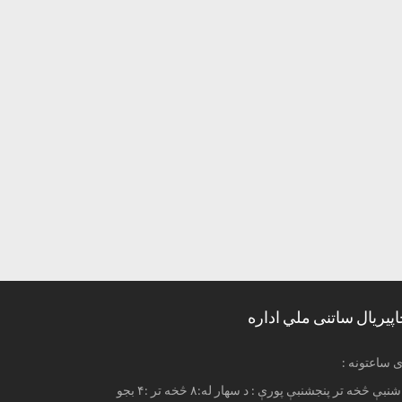
اپیریال ساتنی ملي اداره
ری ساعتونه
له شنبې څخه تر پنجشنبې پورې : د سهار له:۸ څخه تر :۴ بجو