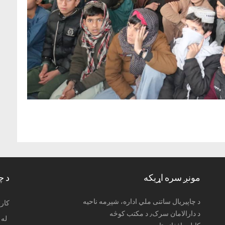
مونږ سره اړیکه
د چ
د چاپیریال ساتنی ملي اداره، شپږمه ناحیه
: کا
د دارالامان سرک٫ د مکتب کوڅه