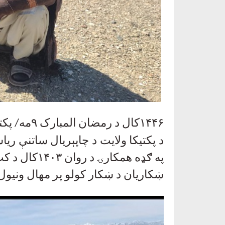
۱۴۴۶کال د رمضان المبارک ۹مه/ پکتیکا
د پکتیکا ولایت د چاپېریال ساتنې 
په ګډه همکارۍ د روان
۱۴۰۳
کال د کب
ښکاريان د ښکار کولو پر مهال ونيو