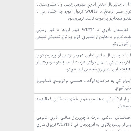
.ا.ا د چاپېریال ساتنې ادارې عمومي رئیس او د هندوستان د
پلاوي مشر ترمنځ د WUF13 نړیوال فورم په څنډه کې د
ابلو همکاریو په موخه ناسته ترسره شوه
د افغانستان پلاوي د WUF13 فورم اړوند د غیر رسمي
شت‌ځایونو د بدلون او معیاري کولو په تړاو تخنیکي ناستې
 ګډون وکړ
ا.ا.ا د چاپېریال ساتنې ادارې عمومي رئیس او ورسره پلاوي
 آذربایجان کې د تمیز دولتي شرکت له مسؤلینو سره وکتل او
نندارتون څخه یي لیدنه وکړه
ایتونو کې په دوامداره توګه د صنعتي او تولیدي فعالیتونو
رنې کیږي
ړ او ارزګان کې د عامه پوهاوي غونډه او نظارتي فعالیتونه
سره شول
افغانستان اسلامي امارت د چاپېریال ساتنې ادارې عمومي
رئیس او ورسره پلاوي په آذربایجان کې د WUF13 نړیوال ښاري