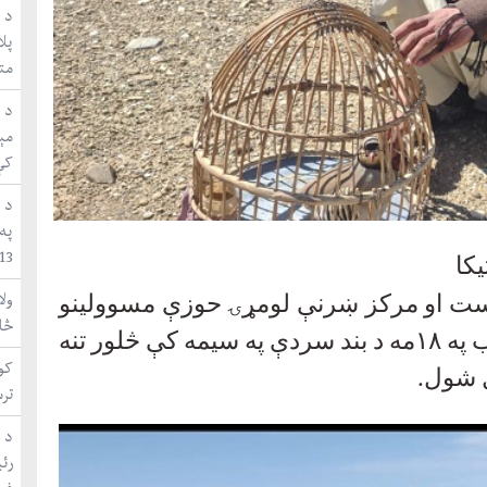
د ا
متق
مې
کې
د 
په
WUF13 ښاري 
ول
ریاست او مرکز ښرنې لومړۍ حوزې مسوولینو
څا
 په
۱۸
مه د بند سردې په سيمه کې څلور تنه
کون
ل شول
.
تر
د 