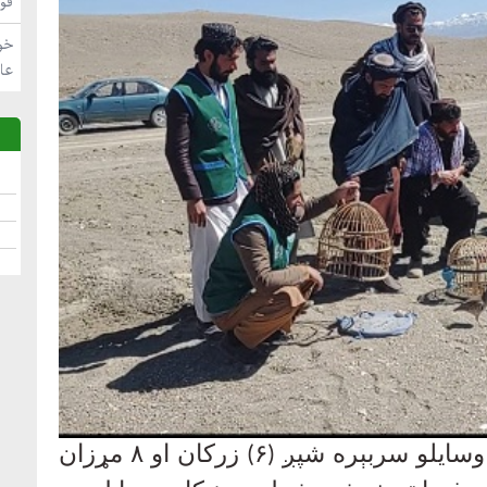
فو
خو
عا
وسایلو سربېره شپږ (
۶)
زرکان او
۸
مړزان