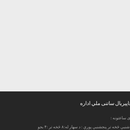
اپیریال ساتنی ملي اداره
ری ساعتونه
له شنبې څخه تر پنجشنبې پورې : د سهار له:۸ څخه تر :۴ بجو