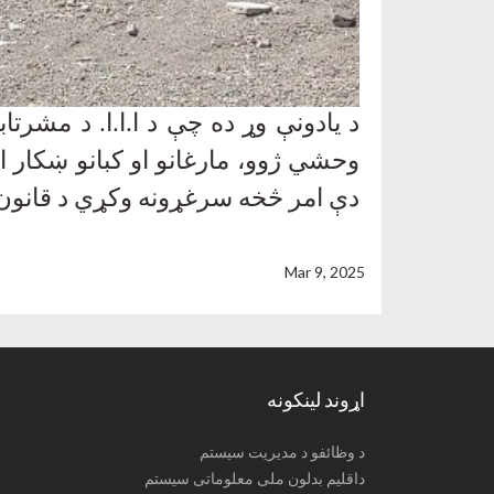
د یادونې وړ ده چې د ا.ا.ا. د مشرت
وحشي ژوو، مارغانو او کبانو ښکار 
دې امر څخه سرغړونه وکړي د قانون 
Mar 9, 2025
اړوند لینکونه
د وظائفو د مدیریت سیستم
داقلیم بدلون ملی معلوماتی سیستم