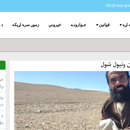
info@nepa.gov
جـوازونـه
خپرونې
زموږ سره اړیکه
د 
 اړه
قوانین
ن ونیول شول
خو
وک
چاپ
دي
د ط
نظ