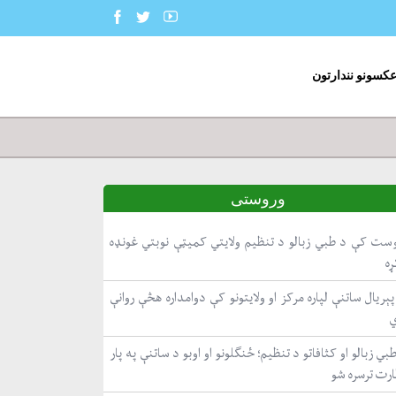
عکسونو نندارتون
وروستی
ست کې د طبي زبالو د تنظیم ولایتي کمیټې نوبتي غونډه
ړه
ېریال ساتنې لپاره مرکز او ولایتونو کې دوامداره هڅې روانې
بي زبالو او کثافاتو د تنظیم؛ ځنګلونو او اوبو د ساتنې په پار
ارت ترسره شو