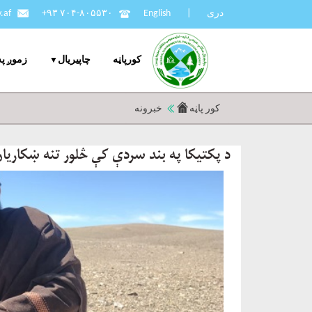
دری
|
English
+۹۳ ۷۰۴-۸۰۵۵۳۰
.af
کورپاڼه
چاپيریال
زموږ په
کور پاڼه
خبرونه
د پکتیکا په بند سردې کې څلور تنه ښکاریا