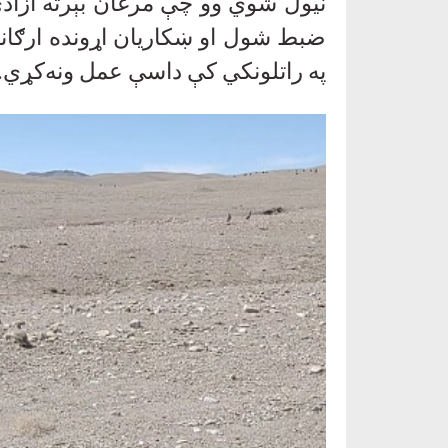
نيول شوي وو چې مرغان بېرته ازا
ضبط شول او ښکاريان اړونده ارګانو
په راتلونکي کې داسې عمل ونه‌کړي
.