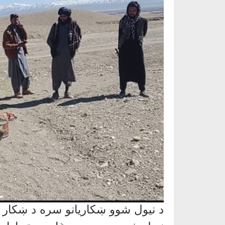
د نیول شوو ښکاریانو سره د ښکار 