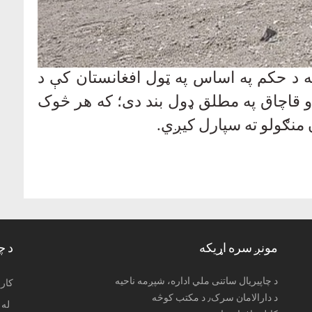
ابه د حکم په اساس په ټول افغانستان کې د
او قاچاق په مطلق ډول بند دی؛ که هر څوک
منګولو ته سپارل کيږي
.
مونږ سره اړیکه
د چ
د چاپیریال ساتنی ملي اداره، شپږمه ناحیه
: کا
د دارالامان سرک٫ د مکتب کوڅه