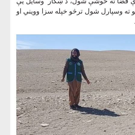
دې فضا ته خوشې شول، د ښکار وسایل یې
 ته وسپارل شول ترڅو خپله سزا وویني او