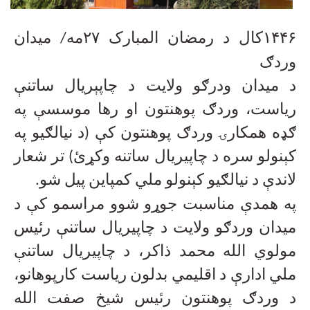
۱۴۴۶کال د رمضان المبارک ۲۷مه/ میدان
وردګ
د میدان ودرګو ولایت د چاپېریال ساتنې
ریاست، وردګ پوهنتون او رها موسسې په
ګډه همکارۍ وردګ پوهنتون کې (د نیالګیو په
کېنولو سره د چاپیریال ساتنه وکړئ) تر شعار
لاندې د نیالګیو کېنولو ملي کمپاین پیل شو
.
په همدې مناسبت جوړو شوو مراسمو کې د
میدان وردګو ولایت د چاپیریال ساتنې رئیس
مولوي الله محمد ذاکر، د چاپیریال ساتنې
ملي ادارې د اقلیمي بدلون ریاست کارپوهانو،
د وردګ پوهنتون رئیس شیخ صفت الله