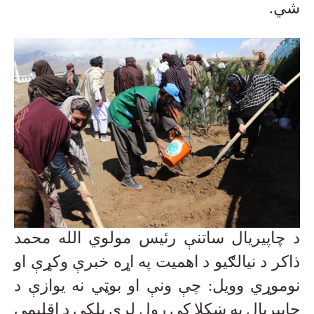
شي
.
د چاپیریال ساتنې رئیس مولوي الله محمد
ذاکر د نیالګیو د اهمیت په اړه خبرې وکړې او
نوموړي وویل: چې ونې او بوټي نه یوازې د
چاپیریال په ښکلا کې رول لري بلکې د اقلیمی