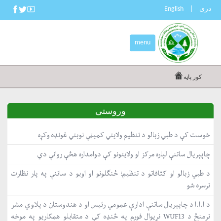
دری
|
English
menu
کور پاڼه
وروستی
خوست کې د طبي زبالو د تنظیم ولایتي کمیټې نوبتي غونډه وکړه
چاپېریال ساتنې لپاره مرکز او ولایتونو کې دوامداره هڅې روانې دي
د طبي زبالو او کثافاتو د تنظیم؛ ځنګلونو او اوبو د ساتنې په پار نظارت
ترسره شو
د ا.ا.ا د چاپېریال ساتنې ادارې عمومي رئیس او د هندوستان د پلاوي مشر
ترمنځ د WUF13 نړیوال فورم په څنډه کې د متقابلو همکاریو په موخه