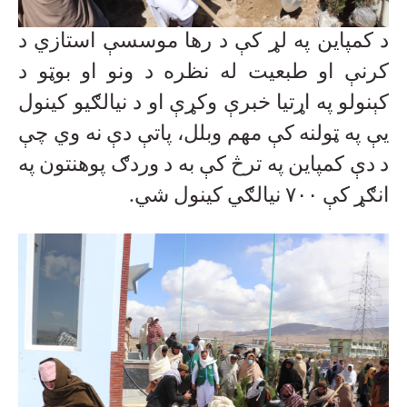
د کمپاین په لړ کې د رها موسسې استازي د
کرنې او طبعیت له نظره د ونو او بوټو د
کېنولو په اړتیا خبرې وکړې او د نیالګیو کینول
یې په ټولنه کې مهم وبلل، پاتې دې نه وي چې
د دې کمپاین په ترڅ کې به د وردګ پوهنتون په
انګړ کې
۷۰۰
نیالګي کینول شي
.