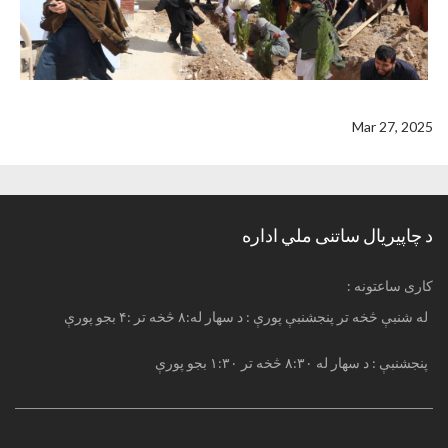
Mar 27, 2025
د چاپیریال ساتنی ملي اداره
: کاری ساعتونه
له شنبې څخه تر پنجشنبې پورې : د سهار له:۸ څخه تر :۴ بجو پورې
پنجشنبې : د سهار له ۸:۳۰ څخه تر ۱:۳۰ بجو پورې