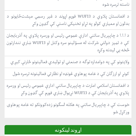
ناسته ترسره شوه
د افغانستان پلاوي د WUF13 فورم اړوند د غیر رسمي مېشت‌ځایونو د
بدلون او معیاري کولو په تړاو تخنیکي ناستې کې ګډون وکړ
د ا.ا.ا د چاپېریال ساتنې ادارې عمومي رئیس او ورسره پلاوي په آذربایجان
کې د تمیز دولتي شرکت له مسؤلینو سره وکتل او WUF13 ښاري نندارتون
څخه یي لیدنه وکړه
ولایتونو کې په دوامداره توګه د صنعتي او تولیدي فعالیتونو څارنې کیږي
کونړ او ارزګان کې د عامه پوهاوي غونډه او نظارتي فعالیتونه ترسره شول
د افغانستان اسلامي امارت د چاپېریال ساتنې ادارې عمومي رئیس او ورسره
پلاوي په آذربایجان کې د WUF13 نړیوال ښاري فورم کې ګډون وکړ
خوست کې د چاپېریال ساتنې په هکله لسګونو زده‌کوونکو ته عامه پوهاوی
ورکړل شو
اړوند لینکونه