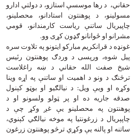
حقاني، د رها موسسې استازو، د دولتي ادارو
مسولینو، د پوهنتون استادانو، محصلینو،
چاپیریال ساتنې ریاست کارمندانو، قومي
مشرانو او ځوانانو ګډون کړی وو
.
غونډه د قرانکریم مبارکو ایتونو په تلاوت سره
پیل شوه، ورپسی د وردګ پوهنتون رئیس
شیخ صفت الله حقاني د ښه راغلاست
ترڅنګ د ونو د اهمیت او ساتنې په اړه وینا
وکړه او ویې ویل: د نیالګیو او بوټو کېنول
صدقه جاریه ده او پر ټولو ولسونو او د
پوهنتون په محصلینو یې غږ وکړ چې د
چاپېریال د زرغونتیا په موخه نیالګي کېنوي،
ساتنه او پالنه يې وکړي ترڅو پوهنتون زرغون