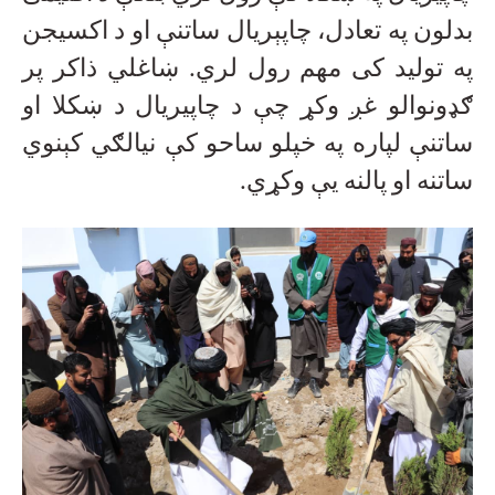
بدلون په تعادل، چاپېریال ساتنې او د اکسیجن
په تولید کی مهم رول لري. ښاغلي ذاکر پر
ګډونوالو غږ وکړ چې د چاپیریال د ښکلا او
ساتنې لپاره په خپلو ساحو کې نیالګي کېنوي
ساتنه او پالنه یې وکړي
.