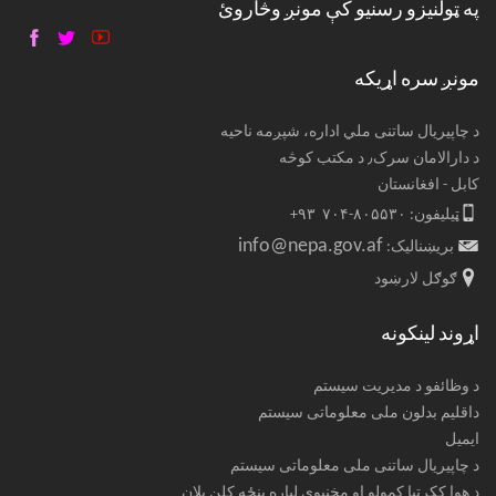
په ټولنیزو رسنیو کې مونږ وڅاروئ
مونږ سره اړیکه
د چاپیریال ساتنی ملي اداره، شپږمه ناحیه
د دارالامان سرک٫ د مکتب کوڅه
کابل - افغانستان
ټیلیفون: ۸۰۵۵۳۰-۷۰۴ ۹۳+
info@nepa.gov.af
بریښنالیک:
ګوګل لارښود
اړوند لینکونه
د وظائفو د مدیریت سیستم
داقلیم بدلون ملی معلوماتی سیستم
ایمیل
د چاپیریال ساتنی ملی معلوماتی سیستم
د هوا ککړتیا کمولو او مخنیوي لپاره پنځه کلن پلان