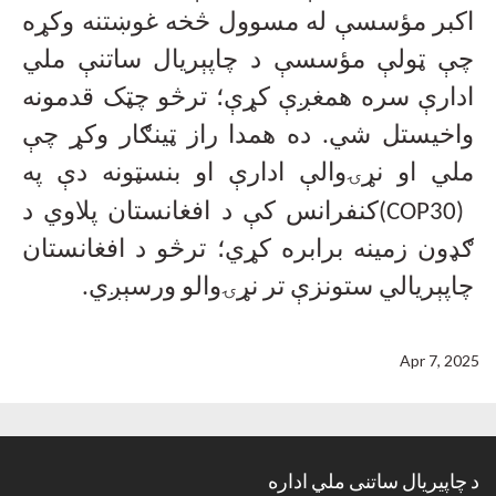
اکبر مؤسسې له مسوول څخه غوښتنه وکړه
چې ټولې مؤسسې د چاپېریال ساتنې ملي
ادارې سره همغږې کړې؛ ترڅو چټک قدمونه
واخیستل شي. ده همدا راز ټینګار وکړ چې
ملي او نړۍوالې ادارې او بنسټونه دې په
(COP30)
کنفرانس کې د افغانستان پلاوي د
ګډون زمینه برابره کړي؛ ترڅو د افغانستان
چاپېریالي ستونزې تر نړۍوالو ورسېږي
.
Apr 7, 2025
د چاپیریال ساتنی ملي اداره