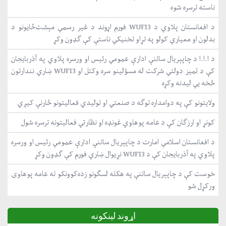
ناسته ترسره شوه
د افغانستان پلاوي د WUF13 فورم اړوند د غیر رسمي مېشت‌ځایونو د
بدلون او معیاري کولو په تړاو تخنیکي ناستې کې ګډون وکړ
د ا.ا.ا د چاپېریال ساتنې ادارې عمومي رئیس او ورسره پلاوي په آذربایجان
کې د تمیز دولتي شرکت له مسؤلینو سره وکتل او WUF13 ښاري نندارتون
څخه یي لیدنه وکړه
ولایتونو کې په دوامداره توګه د صنعتي او تولیدي فعالیتونو څارنې کیږي
کونړ او ارزګان کې د عامه پوهاوي غونډه او نظارتي فعالیتونه ترسره شول
د افغانستان اسلامي امارت د چاپېریال ساتنې ادارې عمومي رئیس او ورسره
پلاوي په آذربایجان کې د WUF13 نړیوال ښاري فورم کې ګډون وکړ
خوست کې د چاپېریال ساتنې په هکله لسګونو زده‌کوونکو ته عامه پوهاوی
ورکړل شو
اړوند لینکونه