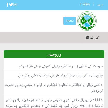
دری
|
English
menu
کور پاڼه
وروستی
خوست کې د طبي زبالو د تنظیم ولایتي کمیټې نوبتي غونډه وکړه
چاپېریال ساتنې لپاره مرکز او ولایتونو کې دوامداره هڅې روانې دي
د طبي زبالو او کثافاتو د تنظیم؛ ځنګلونو او اوبو د ساتنې په پار نظارت
ترسره شو
د ا.ا.ا د چاپېریال ساتنې ادارې عمومي رئیس او د هندوستان د پلاوي مشر
ترمنځ د WUF13 نړیوال فورم په څنډه کې د متقابلو همکاریو په موخه