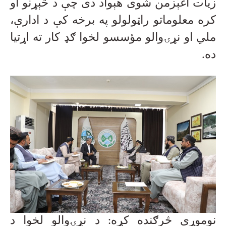
زیات اغېزمن شوی هېواد دی چې د څېړنو او
کره معلوماتو راټولولو په برخه کې د ادارې،
ملي او نړۍوالو مؤسسو لخوا ګډ کار ته اړتیا
ده
.
نوموړي څرګنده کړه: د نړۍوالو لخوا د