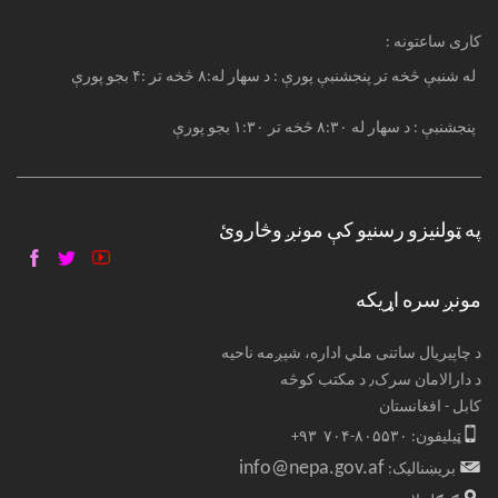
: کاری ساعتونه
له شنبې څخه تر پنجشنبې پورې : د سهار له:۸ څخه تر :۴ بجو پورې
پنجشنبې : د سهار له ۸:۳۰ څخه تر ۱:۳۰ بجو پورې
په ټولنیزو رسنیو کې مونږ وڅاروئ
مونږ سره اړیکه
د چاپیریال ساتنی ملي اداره، شپږمه ناحیه
د دارالامان سرک٫ د مکتب کوڅه
کابل - افغانستان
ټیلیفون: ۸۰۵۵۳۰-۷۰۴ ۹۳+
info@nepa.gov.af
بریښنالیک: