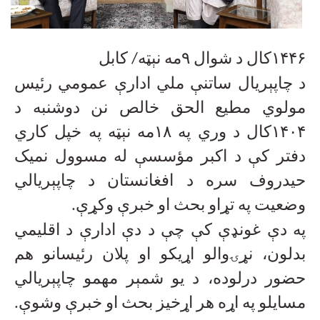
۱۴۴۶کال د شوال ۹مه نېټه/ کابل
د چاپېریال ساتنې ملي ادارې عمومي رئیس
مولوي مطیع الحق خالص نن دوشنبه د
۱۴۰۴
کال د وري په
۱۸
مه نېټه په خپل کاري
دفتر کې د اکبر مؤسسې له مسوول نمیک
حیدروف سره د افغانستان د چاپېریالي
وضعیت په تړاو بحث او خبرې وکړې
.
په دې غونډې کې چې د دې ادارې د اقلیمي
بدلون، نړۍوالو اړیکو او پلان رئیسانو هم
حضور درلوده، د یو شمېر مهمو چاپېریالي
مسایلو په اړه هر اړخیز بحث او خبرې وشوې
.