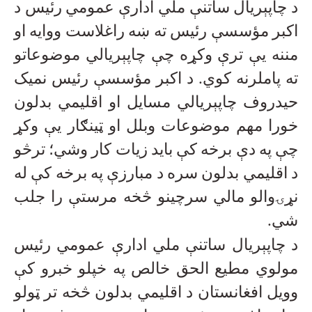
د چاپېریال ساتنې ملي ادارې عمومي رئیس د
اکبر مؤسسې رئیس ته ښه راغلاست ووایه او
مننه یې ترې وکړه چې چاپېریالي موضوعاتو
ته پاملرنه کوي. د اکبر مؤسسې رئیس نمیک
حیدروف چاپېریالي مسایل او اقلیمي بدلون
خورا مهم موضوعات وبلل او ټینګار یې وکړ
چې په دې برخه کې باید زیات کار وشي؛ ترڅو
د اقلیمي بدلون سره د مبارزې په برخه کې له
نړۍوالو مالي سرچینو څخه مرستې را جلب
شي
.
د چاپېریال ساتنې ملي ادارې عمومي رئیس
مولوي مطیع الحق خالص په خپلو خبرو کې
وویل افغانستان د اقلیمي بدلون څخه تر ټولو