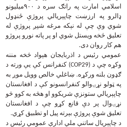
اسلامي امارت په راتګ سره د
۹۰۰
میلیونو
ډالرو په ارزښت چاپېریالي پروژې ځنډول
شوي وې چې له نېکه مرغه شپږ پروژې له
تعلیق څخه ويستل شوي او پر پاته نورو پروژو
هم کار روان دی
.
عمومي رئیس د اذربایجان هېواد څخه مننه
وکړه چې د
(COP29)
کنفرانس کې یې ورته د
ګډون بلنه ورکړه. ښاغلي خالص وویل موږ به
په ټولو نړۍوالو کنفرانسونو کې د افغانستان
چاپېریالي ستونزې شریکوو او هڅه به کوو څو
نړۍوال پر دې قانع کړو چې د افغانستان
تعلیق شوې پروژې بېرته پیل او تطبیق کړي
.
د چاپېریال ساتنې ملي ادارې عمومي رئیس د