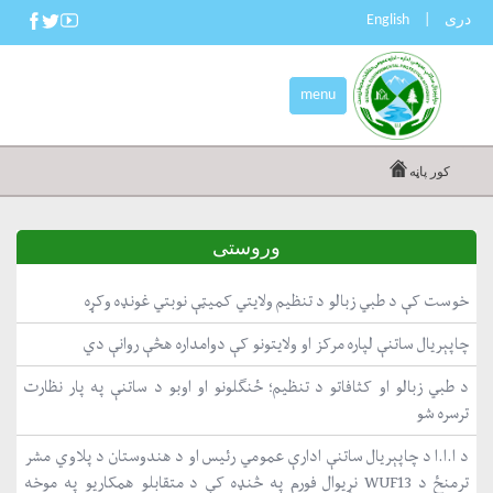
دری
|
English
menu
کور پاڼه
وروستی
خوست کې د طبي زبالو د تنظیم ولایتي کمیټې نوبتي غونډه وکړه
چاپېریال ساتنې لپاره مرکز او ولایتونو کې دوامداره هڅې روانې دي
د طبي زبالو او کثافاتو د تنظیم؛ ځنګلونو او اوبو د ساتنې په پار نظارت
ترسره شو
د ا.ا.ا د چاپېریال ساتنې ادارې عمومي رئیس او د هندوستان د پلاوي مشر
ترمنځ د WUF13 نړیوال فورم په څنډه کې د متقابلو همکاریو په موخه