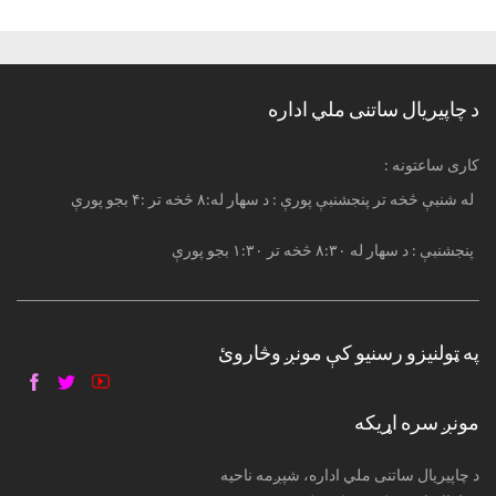
د چاپیریال ساتنی ملي اداره
: کاری ساعتونه
له شنبې څخه تر پنجشنبې پورې : د سهار له:۸ څخه تر :۴ بجو پورې
پنجشنبې : د سهار له ۸:۳۰ څخه تر ۱:۳۰ بجو پورې
په ټولنیزو رسنیو کې مونږ وڅاروئ
مونږ سره اړیکه
د چاپیریال ساتنی ملي اداره، شپږمه ناحیه