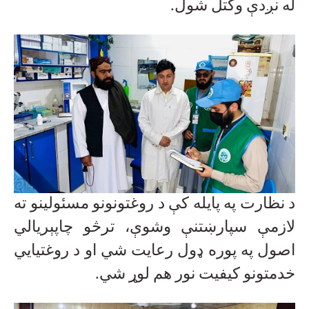
له نږدې وکتل شول
.
د نظارت په پایله کې د روغتونونو مسئولینو ته
لازمې سپارښتنې وشوې، ترڅو چاپېریالي
اصول په پوره ډول رعایت شي او د روغتیايي
خدمتونو کیفیت نور هم لوړ شي
.