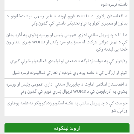
ناسته ترسره شوه
د افغانستان پلاوي د WUF13 فورم اړوند د غیر رسمي مېشت‌ځایونو د
بدلون او معیاري کولو په تړاو تخنیکي ناستې کې ګډون وکړ
د ا.ا.ا د چاپېریال ساتنې ادارې عمومي رئیس او ورسره پلاوي په آذربایجان
کې د تمیز دولتي شرکت له مسؤلینو سره وکتل او WUF13 ښاري نندارتون
څخه یي لیدنه وکړه
ولایتونو کې په دوامداره توګه د صنعتي او تولیدي فعالیتونو څارنې کیږي
کونړ او ارزګان کې د عامه پوهاوي غونډه او نظارتي فعالیتونه ترسره شول
د افغانستان اسلامي امارت د چاپېریال ساتنې ادارې عمومي رئیس او ورسره
پلاوي په آذربایجان کې د WUF13 نړیوال ښاري فورم کې ګډون وکړ
خوست کې د چاپېریال ساتنې په هکله لسګونو زده‌کوونکو ته عامه پوهاوی
ورکړل شو
اړوند لینکونه