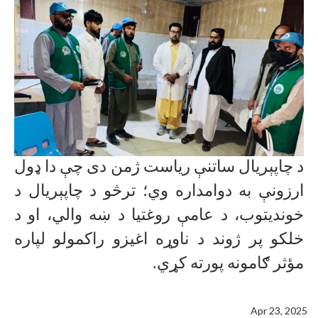
د چاپېریال ساتنې ریاست ژمن دی چې دا ډول
ارزونې به دوامداره وي؛ ترڅو د چاپېریال د
خوندیتوب، د عامې روغتیا د ښه والي، او د
خلکو پر ژوند د ناوړه اغیزو راکمولو لپاره
مؤثر ګامونه پورته کړي
.
Apr 23, 2025