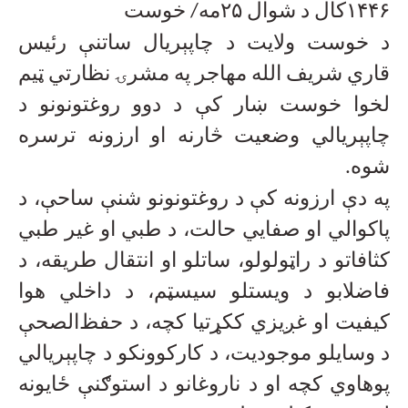
۱۴۴۶کال د شوال ۲۵مه/ خوست
د خوست ولایت د چاپېریال ساتنې رئیس
قاري شریف الله مهاجر په مشرۍ نظارتي ټیم
لخوا خوست ښار کې د دوو روغتونونو د
چاپېریالي وضعیت څارنه او ارزونه ترسره
شوه
.
په دې ارزونه کې د روغتونونو شنې ساحې، د
پاکوالي او صفايي حالت، د طبي او غیر طبي
کثافاتو د راټولولو، ساتلو او انتقال طریقه، د
فاضلابو د ویستلو سیسټم، د داخلي هوا
کیفیت او غږیزي ککړتيا کچه، د حفظ‌الصحې
د وسایلو موجودیت، د کارکوونکو د چاپېریالي
پوهاوي کچه او د ناروغانو د استوګنې ځایونه