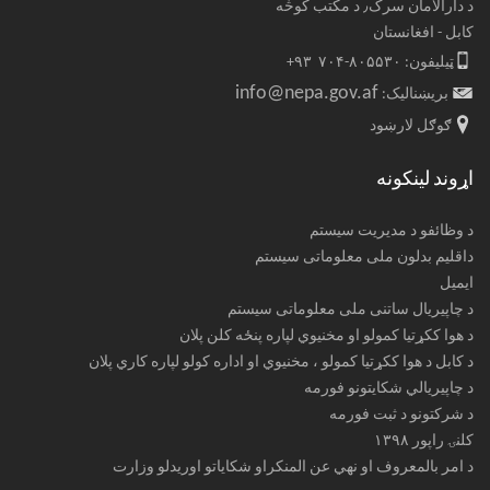
د دارالامان سرک٫ د مکتب کوڅه
کابل - افغانستان
ټیلیفون: ۸۰۵۵۳۰-۷۰۴ ۹۳+
info@nepa.gov.af
بریښنالیک:
ګوګل لارښود
اړوند لینکونه
د وظائفو د مدیریت سیستم
داقلیم بدلون ملی معلوماتی سیستم
ایمیل
د چاپیریال ساتنی ملی معلوماتی سیستم
د هوا ککړتیا کمولو او مخنیوي لپاره پنځه کلن پلان
د کابل د هوا ککړتیا کمولو ، مخنیوي او اداره کولو لپاره کاري پلان
د چاپیریالي شکایتونو فورمه
د شرکتونو د ثبت فورمه
کلنۍ راپور ۱۳۹۸
د امر بالمعروف او نهي عن المنکراو شکایاتو اوریدلو وزارت