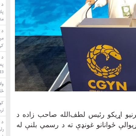
د ا
متق
مې
کې
د 
په
WUF13 ښاري 
ول
څا
کون
تر
رنیو اړیکو رئیس لطف‌الله صاحب زاده د
د 
یوالې ځوانانو غونډې ته د رسمي بلنې له