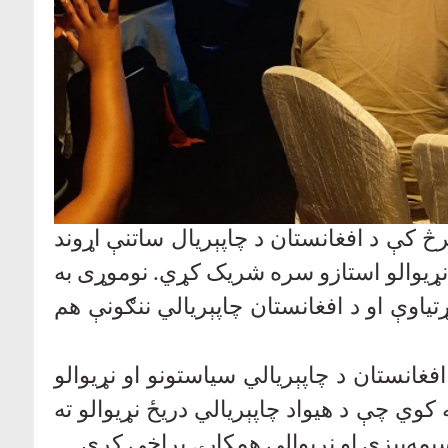
 کې د افغانستان د چاپېریال ساتنې اړوند
و نړیوالو استازو سره شریک کړي. نوموړی به
ړتیاوې او د افغانستان چاپېریالي ننګونې هم
فغانستان د چاپېریالي سیاستونو او نړیوالو
وي چې د هیواد چاپېریالي دریځ نړیوالو ته
سیمه‌ییزې او نړیوالې همکارۍ پراخې کړي
.