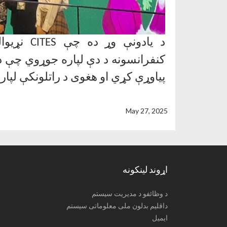
د یادونې وړ ده چې
CITES
نړیوا
کنفرانسونه د دې لپاره جوړوي چې د چ
پیاوړې کړي او هغوی د راتلونکې لپا
May 27, 2025
اړوند لینکونه
د وظائفو د مدیریت سیستم
داقلیم بدلون ملی معلوماتی سیستم
ایمیل