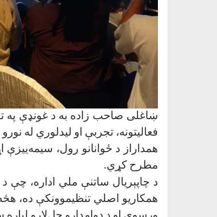
ښاغلی صاحب زاده به د غونډې په ترڅ
فعالیتونه، تجربې او لیدلوري له نور
همداراز د ځوانانو رول، سیمه‌ییزې ا
مطرح کړي
.
د چاپېریال ساتنې ملي اداره، چې د ا
همکاریو اصلي تنظیموونکې ده، هڅه ک
ورسوي او د دوامدارو حل‌لارو لپاره 