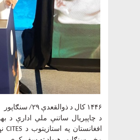
۱۴۴۶
کال د ذوالقعدې ۲۹/ سنګاپور
د چاپېریال ساتنې ملي ادارې د به
افغانستان په استازیتوب د
CITES
نړ