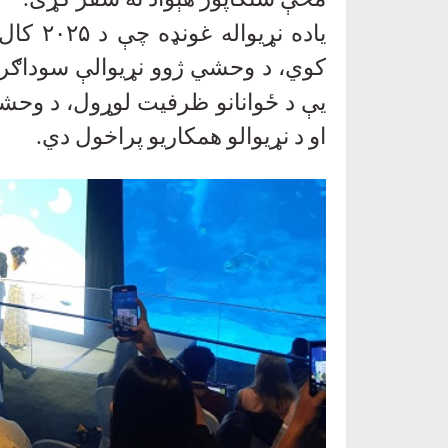
مخې سنګاپور هېواد ته سفر کړی
.
یاده نړیواله غونډه چې د
۲۰۲۵
کال 
کوي، د وحشي ژوو نړیوالې سوداګر
یې د ځوانانو ظرفیت لوړول، د وحشي 
او د نړیوالو همکاریو پراخول دي
.