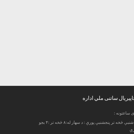
اپیریال ساتنی ملي اداره
ری ساعتونه
له شنبې څخه تر پنجشنبې پورې : د سهار له:۸ څخه تر :۴ بجو
رې