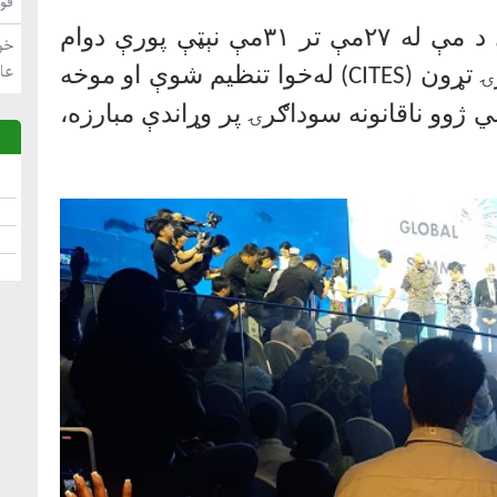
فو
د مې له
۲۷
مې تر
۳۱
مې نېټې پورې دوام
خو
عا
ۍ تړون
(CITES)
له‌خوا تنظیم شوې او موخه
ژوو ناقانونه سوداګرۍ پر وړاندې مبارزه،