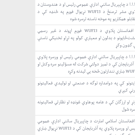
.ا.ا د چاپېریال ساتنې ادارې عمومي رئیس او د هندوستان د
پلاوي مشر ترمنځ د WUF13 نړیوال فورم په څنډه کې د
ابلو همکاریو په موخه ناسته ترسره شوه
د افغانستان پلاوي د WUF13 فورم اړوند د غیر رسمي
شت‌ځایونو د بدلون او معیاري کولو په تړاو تخنیکي ناستې
 ګډون وکړ
ا.ا.ا د چاپېریال ساتنې ادارې عمومي رئیس او ورسره پلاوي
 آذربایجان کې د تمیز دولتي شرکت له مسؤلینو سره وکتل او
نندارتون څخه یي لیدنه وکړه
ایتونو کې په دوامداره توګه د صنعتي او تولیدي فعالیتونو
رنې کیږي
ړ او ارزګان کې د عامه پوهاوي غونډه او نظارتي فعالیتونه
سره شول
افغانستان اسلامي امارت د چاپېریال ساتنې ادارې عمومي
رئیس او ورسره پلاوي په آذربایجان کې د WUF13 نړیوال ښاري