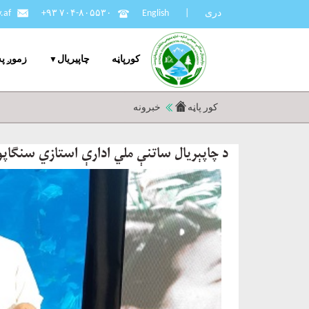
دری
|
English
+۹۳ ۷۰۴-۸۰۵۵۳۰
.af
کورپاڼه
چاپيریال
زموږ په
کور پاڼه
خبرونه
د چاپېریال ساتنې ملي ادارې استازي سنګاپور کې د CITES د ځوانانو نړیواله غونډ