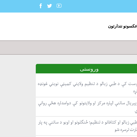
عکسونو نندارتون
وروستی
ست کې د طبي زبالو د تنظیم ولایتي کمیټې نوبتي غونډه
ړه
ېریال ساتنې لپاره مرکز او ولایتونو کې دوامداره هڅې روانې
بي زبالو او کثافاتو د تنظیم؛ ځنګلونو او اوبو د ساتنې په پار
ارت ترسره شو