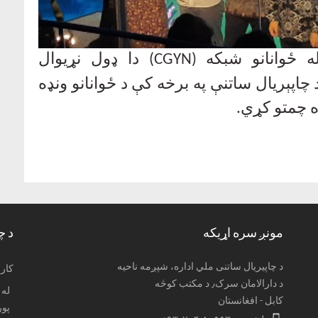
له ځوانانو شبکه
(CGYN)
دا ډول نړیوال
اپېریال ساتنې په برخه کې د ځوانانو ونډه
ره چمتو کړي
.
مونږ سره اړیکه
د چ
د چاپیریال ساتنی ملي اداره، شپږمه ناحیه
: کا
د دارالامان سرک٫ د مکتب کوڅه
کابل - افغانستان
پو