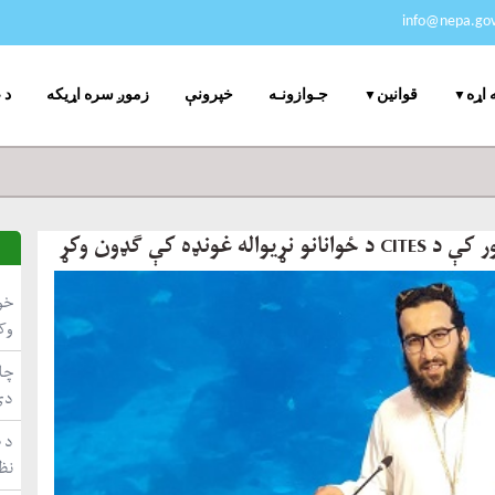
info@nepa.gov
جـوازونـه
خپرونې
زموږ سره اړیکه
د 
 اړه
قوانین
ه کې ګډون وکړ
خو
وک
چاپ
دي
د ط
نظ