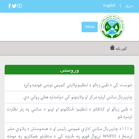
دری
|
English
menu
کور پاڼه
وروستی
خوست کې د طبي زبالو د تنظیم ولایتي کمیټې نوبتي غونډه وکړه
چاپېریال ساتنې لپاره مرکز او ولایتونو کې دوامداره هڅې روانې دي
د طبي زبالو او کثافاتو د تنظیم؛ ځنګلونو او اوبو د ساتنې په پار نظارت
ترسره شو
د ا.ا.ا د چاپېریال ساتنې ادارې عمومي رئیس او د هندوستان د پلاوي مشر
ترمنځ د WUF13 نړیوال فورم په څنډه کې د متقابلو همکاریو په موخه