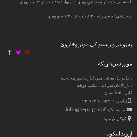
له شنبې څخه تر پنجشنبې پورې : د سهار له:۸ څخه تر :۴ بجو پورې
پنجشنبې : د سهار له ۸:۳۰ څخه تر ۱:۳۰ بجو پورې
په ټولنیزو رسنیو کې مونږ وڅاروئ
مونږ سره اړیکه
د چاپیریال ساتنی ملي اداره، شپږمه ناحیه
د دارالامان سرک٫ د مکتب کوڅه
کابل - افغانستان
ټیلیفون: ۸۰۵۵۳۰-۷۰۴ ۹۳+
info@nepa.gov.af
بریښنالیک:
ګوګل لارښود
اړوند لینکونه