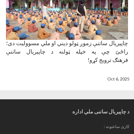
چاپېریال ساتنې زموږ ټولو دیني او ملي مسوولیت دی؛
راځئ چې په خپله ټولنه د چاپېریال ساتنې
فرهنګ ترویج کړو
!
Oct 6, 2025
د چاپیریال ساتنی ملي اداره
: کاری ساعتونه