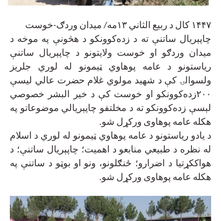
۱۴۴۷
کال د ربیع الثاني ۱۳مه/ میدان وردګ-خوست
چاپېریال ساتنې ته د زده‌کوونکو د هڅونې په موخه د
میدان وردګو او خوست ولایتونو د چاپېریال ساتنې
ریاستونو د عامه پوهاوي ټیمونو له لوري جلریز
ولسوالۍ کې د شهید مولوي غلام حضرت عالي لیسې
۲۰۰
زده‌کوونکو او خوست کې د خیر البشر خصوصي
لېسې زده‌کوونکو ته د مخلتفو چاپېریالي موضوعاتو په
هکله عامه پوهاوی ورکړل شو
.
د یادو ریاستونو د عامه پوهاوي ټیمونو له لوري د اسلام
له نظره د طبیعي منابعو د اهمیت؛ چاپېریال ساتنې؛ د
هواککړتیا د اضرارو؛ ځنګلونو، ونو او بوټو د ساتنې په
هکله عامه پوهاوی ورکړل شو
.