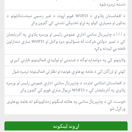
ناسته ترسره شوه
د افغانستان پلاوي د WUF13 فورم اړوند د غیر رسمي مېشت‌ځایونو د
بدلون او معیاري کولو په تړاو تخنیکي ناستې کې ګډون وکړ
د ا.ا.ا د چاپېریال ساتنې ادارې عمومي رئیس او ورسره پلاوي په آذربایجان
کې د تمیز دولتي شرکت له مسؤلینو سره وکتل او WUF13 ښاري نندارتون
څخه یي لیدنه وکړه
ولایتونو کې په دوامداره توګه د صنعتي او تولیدي فعالیتونو څارنې کیږي
کونړ او ارزګان کې د عامه پوهاوي غونډه او نظارتي فعالیتونه ترسره شول
د افغانستان اسلامي امارت د چاپېریال ساتنې ادارې عمومي رئیس او ورسره
پلاوي په آذربایجان کې د WUF13 نړیوال ښاري فورم کې ګډون وکړ
خوست کې د چاپېریال ساتنې په هکله لسګونو زده‌کوونکو ته عامه پوهاوی
ورکړل شو
اړوند لینکونه