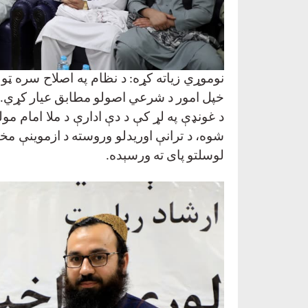
نوموړي زیاته کړه: د نظام په اصلاح سره ټول
خپل امور د شرعي اصولو مطابق عیار کړي
.
د غونډې په لړ کې د دې ادارې د ملا امام م
شوه، د ترانې اوریدلو وروسته د ازموینې مخ
لوسلتو پای ته ورسېده
.