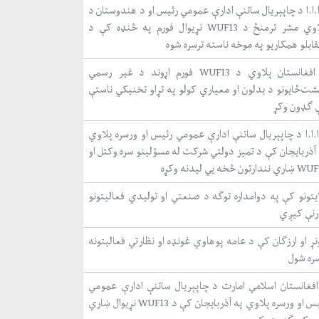
.ا.ا د چاپېریال ساتنې ادارې عمومي رئیس او د هندوستان د
پلاوي مشر ترمنځ د WUF13 نړیوال فورم په څنډه کې د
ابلو همکاریو په موخه ناسته ترسره شوه
د افغانستان پلاوي د WUF13 فورم اړوند د غیر رسمي
شت‌ځایونو د بدلون او معیاري کولو په تړاو تخنیکي ناستې
 ګډون وکړ
ا.ا.ا د چاپېریال ساتنې ادارې عمومي رئیس او ورسره پلاوي
 آذربایجان کې د تمیز دولتي شرکت له مسؤلینو سره وکتل او
نندارتون څخه یي لیدنه وکړه
ایتونو کې په دوامداره توګه د صنعتي او تولیدي فعالیتونو
رنې کیږي
ړ او ارزګان کې د عامه پوهاوي غونډه او نظارتي فعالیتونه
سره شول
افغانستان اسلامي امارت د چاپېریال ساتنې ادارې عمومي
رئیس او ورسره پلاوي په آذربایجان کې د WUF13 نړیوال ښاري