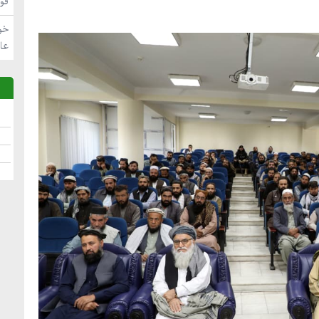
فو
خو
عا