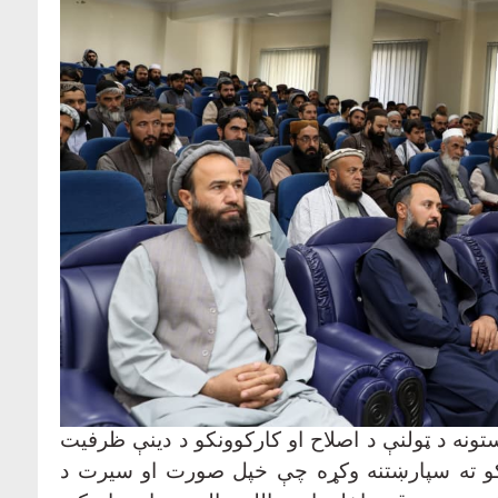
ونه د ټولنې د اصلاح او کارکوونکو د دینې ظرفیت
نکو ته سپارښتنه وکړه چې خپل صورت او سیرت د