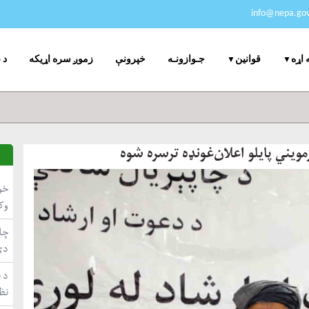
info@nepa.gov
جـوازونـه
خپرونې
زموږ سره اړیکه
د 
 اړه
قوانین
ویني پایلو اعلان‌غونډه ترسره شوه
خو
وک
چاپ
دي
د ط
نظ