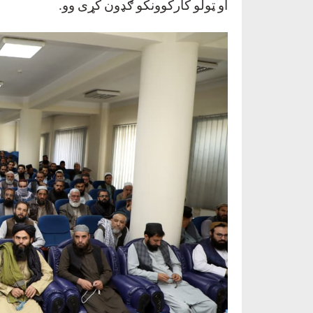
او ټولو کارکوونکو ګډون کړی وو
.