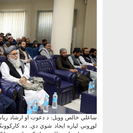
ښاغلي خالص وویل: د دعوت او ارشاد ریاست
لوړونې لپاره ایجاد شوي دي. ده کارکوو