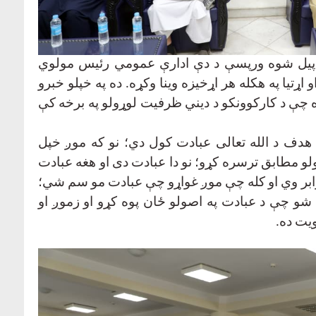
وت پیل شوه ورپسې د دې ادارې عمومي رئیس مولوي
تیا په هکله هر اړخیزه وینا وکړه. ده په خپلو خبرو
چې د کارکوونکو د دیني ظرفیت لوړولو په برخه کې
هدف د الله تعالی عبادت کول دي؛ نو که موږ خپل
لو مطابق ترسره کړو؛ نو دا عبادت دی او هغه عبادت
رابر وي او کله چې موږ غواړو چې عبادت مو سم شي؛
ی شو چې د عبادت په اصولو ځان پوه کړو او زموږ او
ویت ده
.