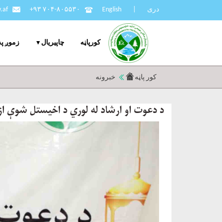
دری
|
English
+۹۳ ۷۰۴-۸۰۵۵۳۰
.af
کورپاڼه
چاپيریال
زموږ په
کور پاڼه
خبرونه
د دعوت او ارشاد له لوري د اخیستل شوې ازم