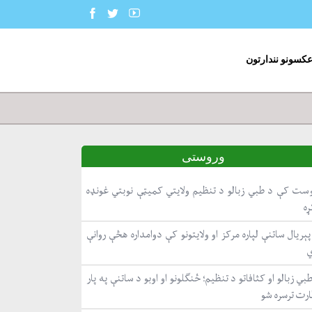
عکسونو نندارتون
وروستی
ست کې د طبي زبالو د تنظیم ولایتي کمیټې نوبتي غونډه
ړه
ېریال ساتنې لپاره مرکز او ولایتونو کې دوامداره هڅې روانې
بي زبالو او کثافاتو د تنظیم؛ ځنګلونو او اوبو د ساتنې په پار
ارت ترسره شو