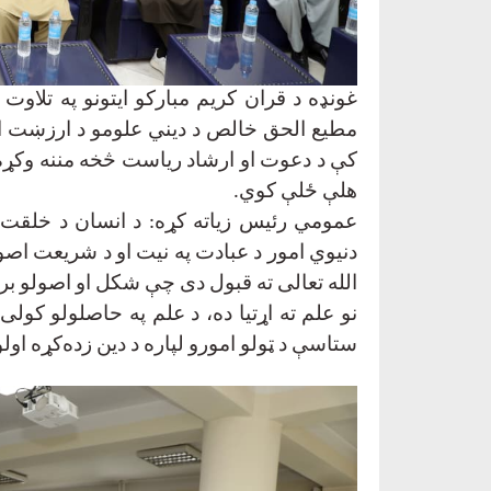
غونډه د قران کریم مبارکو ایتونو په تلا
مطیع الحق خالص د دیني علومو د ارزښت او اړ
کې د دعوت او ارشاد ریاست څخه مننه وکړه 
هلې ځلې کوي
.
عمومي رئیس زیاته کړه: د انسان د خلقت 
دنیوي امور د عبادت په نیت او د شریعت اصو
الله تعالی ته قبول دی چې شکل او اصولو ب
نو علم ته اړتیا ده، د علم په حاصلولو کول
ستاسې د ټولو امورو لپاره د دین زده‌کړه اول