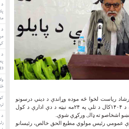
د ا
متق
مې
کې
د 
په
WUF13 ښاري 
ول
څا
کون
رشاد ریاست لخوا څه موده وړاندې د دیني درسونو
تر
 د
۱۴۰۴
کال د تلې په
۲۴
مه نېټه د دې ادارې د کول
د 
کښو اشخاصو ته ډالۍ ورکړې شوې
.
ارې عمومي رئیس مولوي مطیع الحق خالص، رئیسانو