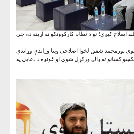
نه اصلاح کیږي؛ نو د نظام کارکوونکو ته اړینه ده چې
ولوي نورمحمد شفق لخوا اصلاحي وینا وړاندې وړاندې
کښو کسانو ته ډالۍ ورکړل شوې او غونډه د دعایې په