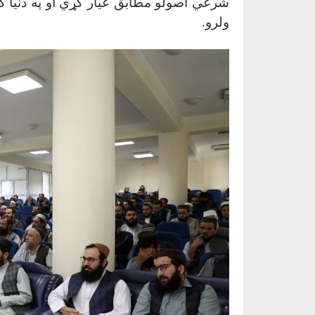
شرعي اصولو مطابق عیار کړي او په دنیا کې
ولرو
.