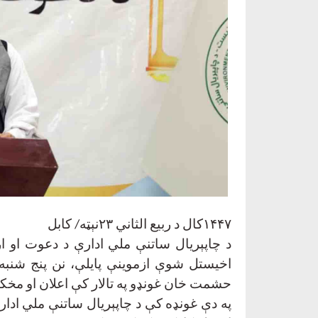
۱۴۴۷کال د ربیع الثاني ۲۳نېټه/ کابل
د چاپېریال ساتنې ملي ادارې د دعوت او ا
اخیستل شوې ازموینې پایلې، نن پنج شنبه
حشمت خان غونډو په تالار کې اعلان او مخ
په دې غونډه کې د چاپېریال ساتنې ملي اد