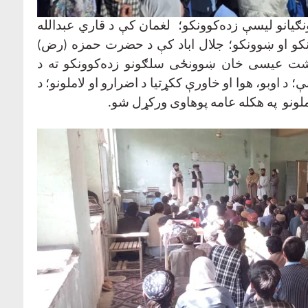
یانو لیسې زده‌کوونکو؛ لغمان کې د قاري عبدالله
نکو او ښوونکو؛ جلال اباد کې د حضرت حمزه (رض)
دشت عیسی خان ښوونځی سلګونو زده‌کوونکو ته د
 اوبو، هوا او خاورې ککړتیا د اضرارو او لاملونو؛ د
املونو په هکله عامه پوهاوی ورکړل شو
.