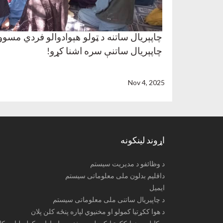
چاپېریال ساتنه د ټولو هېوادوالو فردي مس
چاپېریال ساتنې سره اشنا کړو
!
Nov 4, 2025
اړوند لینکونه
د وظائفو د مدیریت سیستم
داقلیم بدلون ملی معلوماتی سیستم
ایمیل
د چاپیریال ساتنی ملی معلوماتی سیستم
د هوا ککړتیا کمولو او مخنیوي لپاره پنځه کلن پلان