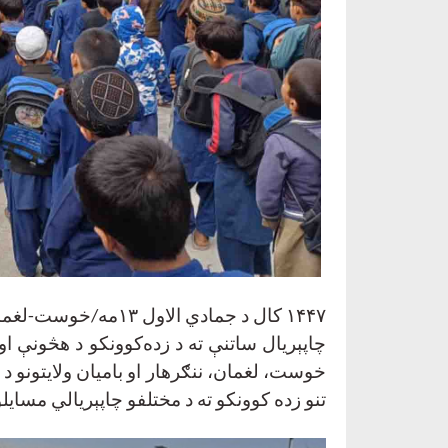
۱۴۴۷
کال د جمادي الاول
۱۳
مه/خوست-لغمان-
چاپېریال ساتنې ته د زده‌کوونکو د هڅونې او
خوست، لغمان، ننګرهار او بامیان ولایتونو د
تنو زده کوونکو ته د مختلفو چاپېریالي مسای