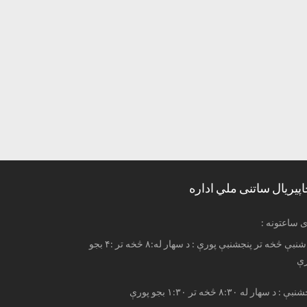
اپیریال ساتنی ملي اداره
ری ساعتونه
له شنبې څخه تر پنجشنبې پورې : د سهار له:۸ څخه تر :۴ بجو
رې
ې : د سهار له ۸:۳۰ څخه تر ۱:۳۰ بجو پورې