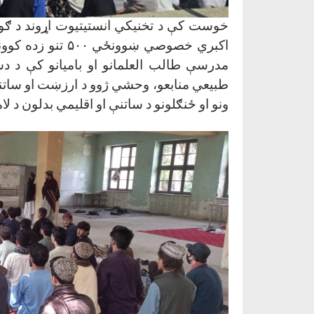
خوست کې د تخنیکي انستیتیوت اړوند د ګونګ
اکبري خصوصي ښوونځي
۵۰۰
تنو زده کوو
مدرسې طالب العلمانو او بامیانو کې د 
طبیعي منابعو، وحشي ژوو د ارزښت او ساتنې؛ د
ونو او ځنګلونو د ساتنې او اقلیمي بدلون د ل