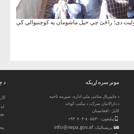
وولیت دی؛ راځئ چې خپل ماشومان په کوچنیوالي کې
مونږ سره اړیکه
د چ
د چاپیریال ساتنی ملي اداره، شپږمه ناحیه
: کا
د دارالامان سرک٫ د مکتب کوڅه
کابل - افغانستان
پو
ټیلیفون: ۸۰۵۵۳۰-۷۰۴ ۹۳+
info@nepa.gov.af
بریښنالیک:
پنجشنب