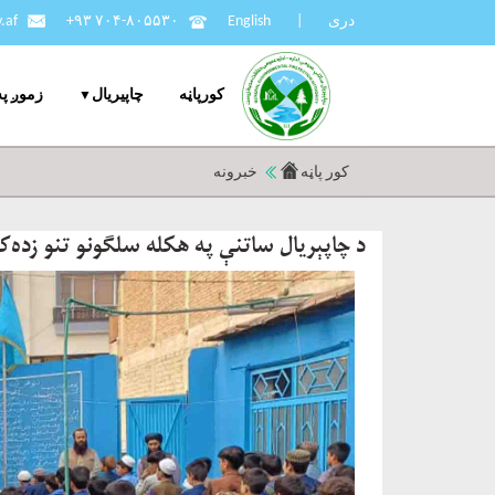
دری
|
English
+۹۳ ۷۰۴-۸۰۵۵۳۰
.af
کورپاڼه
چاپيریال
زموږ په
کور پاڼه
خبرونه
د چاپېریال ساتنې په هکله سلګونو تنو زده‌ک