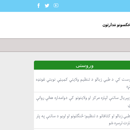
عکسونو نندارتون
وروستی
ست کې د طبي زبالو د تنظیم ولایتي کمیټې نوبتي غونډه
ړه
ېریال ساتنې لپاره مرکز او ولایتونو کې دوامداره هڅې روانې
بي زبالو او کثافاتو د تنظیم؛ ځنګلونو او اوبو د ساتنې په پار
ارت ترسره شو