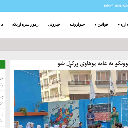
info@nepa.gov
جـوازونـه
خپرونې
زموږ سره اړیکه
د 
 اړه
قوانین
وونکو ته عامه پوهاوی ورکړل شو
خو
وک
چاپ
دي
د ط
نظ