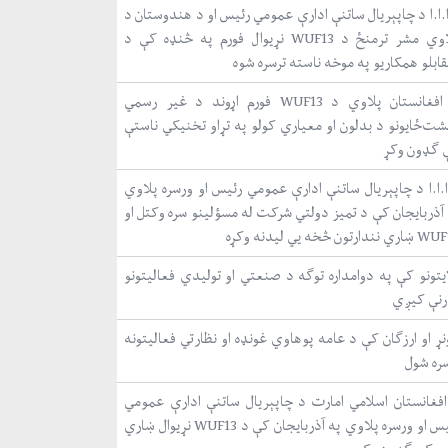
.ا.ا د چاپېریال ساتنې ادارې عمومي رئیس او د هندوستان د
پلاوي مشر ترمنځ د WUF13 نړیوال فورم په څنډه کې د
ابلو همکاریو په موخه ناسته ترسره شوه
د افغانستان پلاوي د WUF13 فورم اړوند د غیر رسمي
شت‌ځایونو د بدلون او معیاري کولو په تړاو تخنیکي ناستې
 ګډون وکړ
ا.ا.ا د چاپېریال ساتنې ادارې عمومي رئیس او ورسره پلاوي
 آذربایجان کې د تمیز دولتي شرکت له مسؤلینو سره وکتل او
نندارتون څخه یي لیدنه وکړه
ایتونو کې په دوامداره توګه د صنعتي او تولیدي فعالیتونو
رنې کیږي
ړ او ارزګان کې د عامه پوهاوي غونډه او نظارتي فعالیتونه
سره شول
افغانستان اسلامي امارت د چاپېریال ساتنې ادارې عمومي
رئیس او ورسره پلاوي په آذربایجان کې د WUF13 نړیوال ښاري