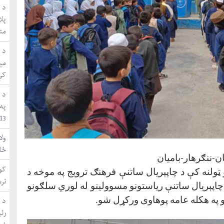
د ا
متق
مې
کې
د 
په
WUF13 ښاري 
ول
څا
ننګرهار-بامیان
کون
 ټولنه کې د چاپېریال ساتنې فرهنګ ترویج په موخه د
تر
 چاپېریال ساتنې ریاستونو مسوولینو له لوري سلګونو
د 
لو په هکله عامه پوهاوی ورکړل شو
.