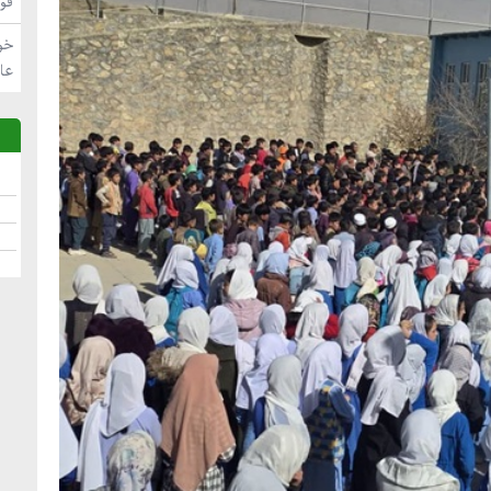
فو
خو
عا