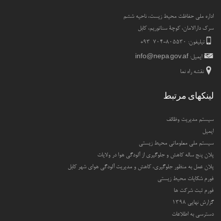
اداره ملی حفاظت محیط زیست، ناحیه ششم
سرک دارالامان، کوچۀ سناتوریم، کابل
تیلیفون: ۸۰۵۵۳۰-۷۰۴ ۹۳+
ایمیل:
info@nepa.gov.af
نقشه راه نما
لینکهای مرتبط
سیستم مدیریت وظائف
ایمیل
سیستم ملی معلوماتی محیط زیستی
پلان پنج ساله کاهش و جلوگیری از آلودگی هوا در ولایات
پلان عمل به منظور جلوگیری، کاهش و مدیریت آلودگی هوای شهر کابل
فورم شکایات محیط زیستی
فورم ثبت شرکت ها
گزارش نهایی ۱۳۹۸
دسترسی به اطلاعات