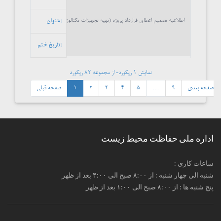
اطلاعیه تصمیم اعطای قرارداد پروژه (تهیه تجهیزات تکنالوژیکی دفتر مرکزی و واحد های دوومی 
عنوان
تاریخ ختم
نمایش 1 ریکورد- از مجموعه 82 ریکورد
صفحه بعدی
9
…
5
4
3
2
1
صفحه قبلی
اداره ملی حفاظت محیط زیست
: ساعات کاری
شنبه الی چهار شنبه : از ۸:۰۰ صبح الی ۴:۰۰ بعد از ظهر
پنج شنبه ها : از ۸:۰۰ صبح الی ۱:۰۰ بعد از ظهر