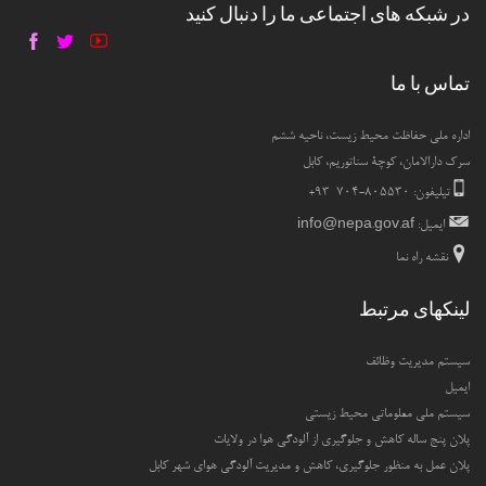
در شبکه های اجتماعی ما را دنبال کنید
تماس با ما
اداره ملی حفاظت محیط زیست، ناحیه ششم
سرک دارالامان، کوچۀ سناتوریم، کابل
تیلیفون: ۸۰۵۵۳۰-۷۰۴ ۹۳+
ایمیل:
info@nepa.gov.af
نقشه راه نما
لینکهای مرتبط
سیستم مدیریت وظائف
ایمیل
سیستم ملی معلوماتی محیط زیستی
پلان پنج ساله کاهش و جلوگیری از آلودگی هوا در ولایات
پلان عمل به منظور جلوگیری، کاهش و مدیریت آلودگی هوای شهر کابل